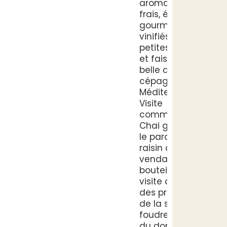
aromatiques et
frais, élégants et
gourmands,
vinifiés en
petites cuvées
et faisant la part
belle aux
cépages de
Méditerranée. •
Visite
commentée du
Chai gratuite : «
le parcours du
raisin de la
vendange à la
bouteille » avec
visite de la salle
des pressoirs et
de la salle de
foudres, histoire
du domaine •