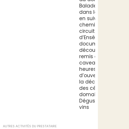
Balade libre
dans le vignoble
en suivant le
chemin de PR «
circuit : autour
d’Ensérune » -
document de
découverte
remis au
caveau aux
heures
d’ouverture («A
la découverte
des cépages du
domaine ») •
Dégustation des
vins
AUTRES ACTIVITÉS DU PRESTATAIRE