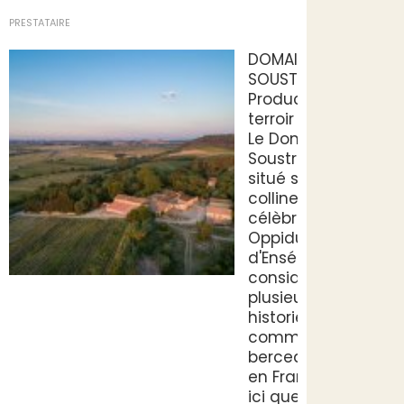
PRESTATAIRE
DOMAINE DE
SOUSTRES
Producteurs du
terroir
Le Domaine de
Soustres est
situé sur la
colline du
célèbre
Oppidum
d'Ensérune,
considérée par
plusieurs
historiens
comme le
berceau du vin
en France. C’est
ici que les