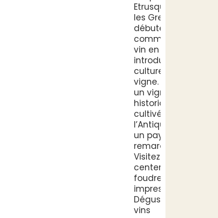
Etrusques puis
les Grecs
débutèrent le
commerce du
vin en Gaule et
introduisirent la
culture de la
vigne. Découvrez
un vignoble
historique
cultivé depuis
l’Antiquité dans
un paysage
remarquable.
Visitez un chai
centenaire aux
foudres
impressionnants.
Dégustez des
vins