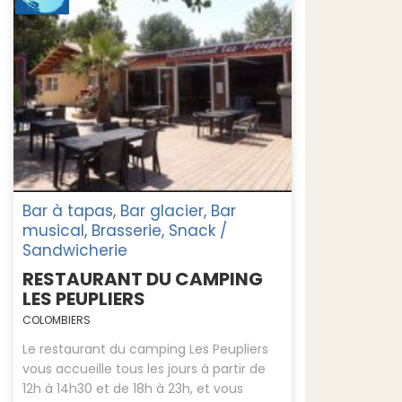
Bar à tapas, Bar glacier, Bar
musical, Brasserie, Snack /
Sandwicherie
RESTAURANT DU CAMPING
LES PEUPLIERS
COLOMBIERS
Le restaurant du camping Les Peupliers
vous accueille tous les jours à partir de
12h à 14h30 et de 18h à 23h, et vous