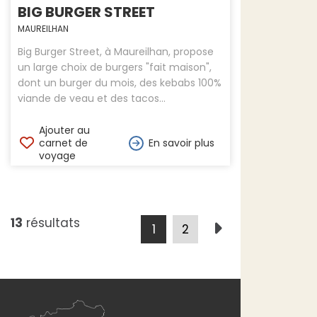
BIG BURGER STREET
MAUREILHAN
Big Burger Street, à Maureilhan, propose
un large choix de burgers "fait maison",
dont un burger du mois, des kebabs 100%
viande de veau et des tacos...
Ajouter au
carnet de
En savoir plus
voyage
13
résultats
1
2