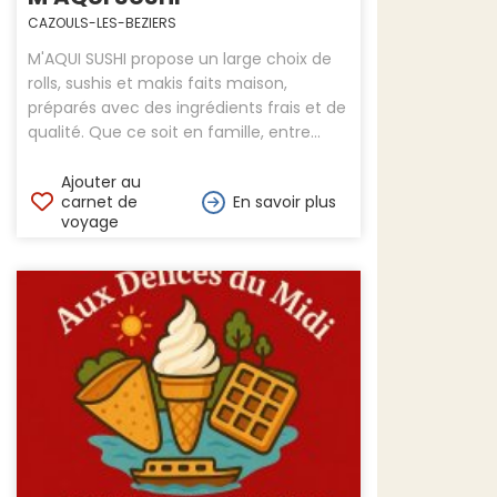
CAZOULS-LES-BEZIERS
M'AQUI SUSHI propose un large choix de
rolls, sushis et makis faits maison,
préparés avec des ingrédients frais et de
qualité. Que ce soit en famille, entre...
Ajouter au
carnet de
En savoir plus
voyage