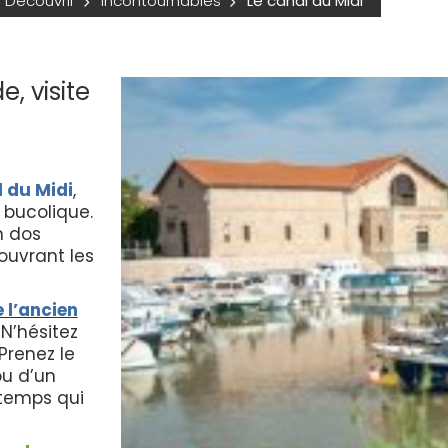
Découvrir
Incontournables
Le canal du Midi
, visite
l du Midi
,
 bucolique.
n dos
 ouvrant les
 l’ancien
 N’hésitez
Prenez le
ou d’un
 temps qui