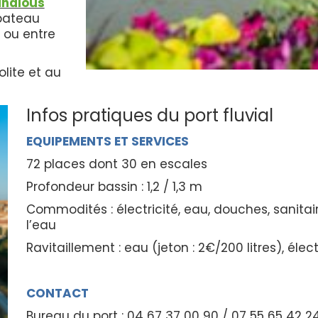
analous
 bateau
 ou entre
lite et au
Infos pratiques du port fluvial
EQUIPEMENTS ET SERVICES
72 places dont 30 en escales
Profondeur bassin : 1,2 / 1,3 m
Commodités : électricité, eau, douches, sanitai
l’eau
Ravitaillement : eau (jeton : 2€/200 litres), élec
CONTACT
Bureau du port : 04 67 37 00 90 / 07 55 65 42 2