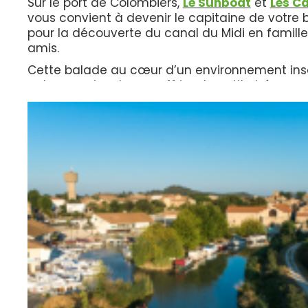
Sur le port de Colombiers,
Le Sunboat
et
Les C
vous convient à devenir le capitaine de votre
pour la découverte du canal du Midi en famille
amis.
Cette balade au cœur d’un environnement inso
calme apaisant vous offrira de petits trésors.