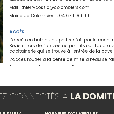
Mail : thierrycossia@colombiers.com
Mairie de Colombiers : 04 67 11 86 00
ACCÈS
L’accès en bateau au port se fait par le canal
Béziers. Lors de l’arrivée au port, il vous faudra 
capitainerie qui se trouve à l'entrée de la ca
L’accès routier à la pente de mise à l’eau se fai
(43° 18' 50.42'' N -23° 8' 41.82'' E).
TEZ CONNECTÉS À
LA DOMIT
URISME LA
HORAIRES D'OUVERTURE