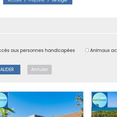
Accueil
Préparer
Se loger
ccès aux personnes handicapées
Animaux ac
ALIDER
Annuler