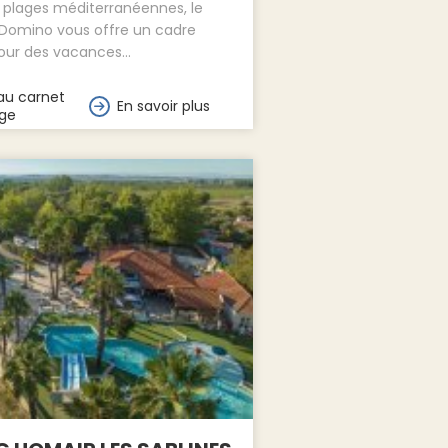
 plages méditerranéennes, le
Domino vous offre un cadre
ur des vacances...
au carnet
En savoir plus
ge