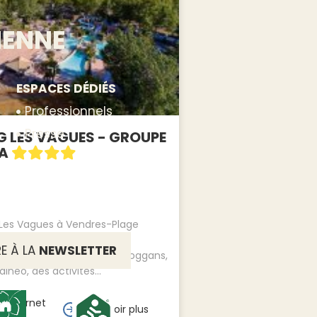
IENNE
ESPACES DÉDIÉS
Professionnels
Presse
 LES VAGUES - GROUPE
YA
Les Vagues à Vendres-Plage
parc aquatique de 500 m²,
RE À LA
NEWSLETTER
une pataugeoire, des toboggans,
lnéo, des activités...
au carnet
En savoir plus
ge