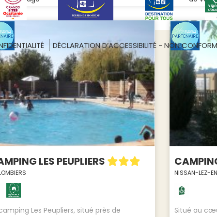
FIDENTIALITÉ
DÉCLARATION D’ACCESSIBILITÉ - NON CONFOR
AMPING LES PEUPLIERS
CAMPIN
LOMBIERS
NISSAN-LEZ-E
camping Les Peupliers, situé près de
Situé au cœur