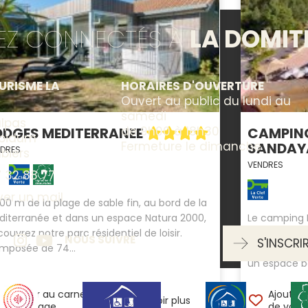
TEZ CONNECTÉS À
LA DOMIT
URISME LA
HORAIRES D'OUVERTURE
Ouvert au public du lundi au
samedi
lpas
de 9h00 à 18h30
ODGES MEDITERRANEE
CAMPING
ppidum
Fermeture le dimanche
SANDA
NDRES
biers
VENDRES
 32 88 77
er un mail
00 m de la plage de sable fin, au bord de la
diterranée et dans un espace Natura 2000,
Le camping 
ouvrez notre parc résidentiel de loisir.
propose un 
NOUS SUIVRE
S'INSCRI
mposée de 74...
comprenant 
un espace ba
Ajouter au carnet
Ajouter 
En savoir plus
de voyage
de voya