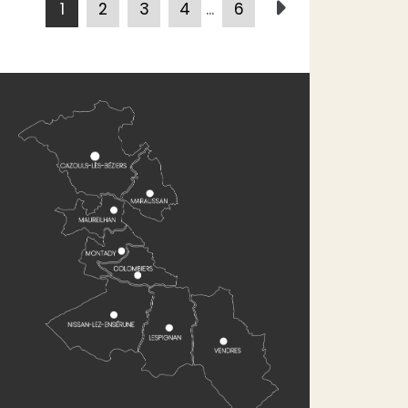
1
2
3
4
...
6