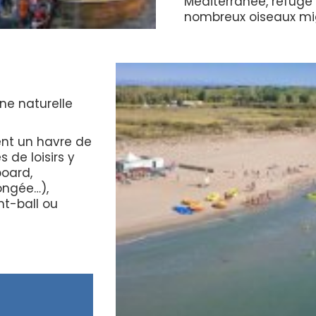
Méditerranée, refuge 
nombreux oiseaux mi
ne naturelle
ent un havre de
 de loisirs y
board,
ongée…),
t-ball ou