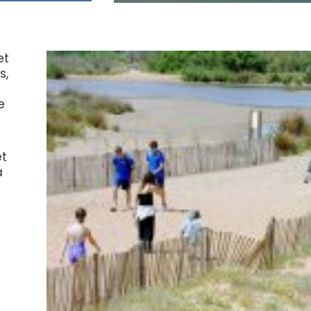
et
s,
e
et
a