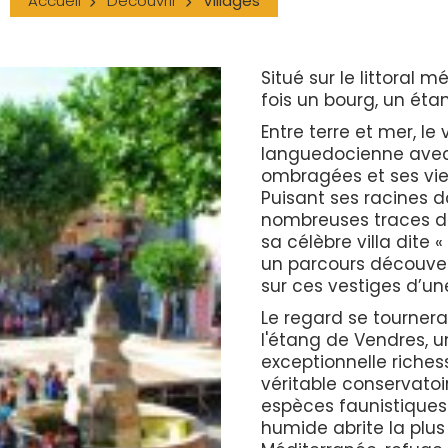
Accueil
Découvrir
Villages
Situé sur le littoral 
fois un bourg, un éta
Entre terre et mer, le
languedocienne avec 
ombragées et ses viei
Puisant ses racines da
nombreuses traces du
sa célèbre villa dite 
un parcours découver
sur ces vestiges d’un
Le regard se tournera 
l'étang de Vendres, 
exceptionnelle riches
véritable conservato
espèces faunistiques 
humide abrite la plus