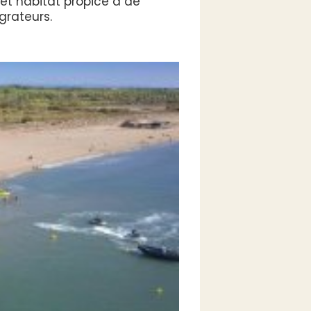
et habitat propice à de
grateurs.