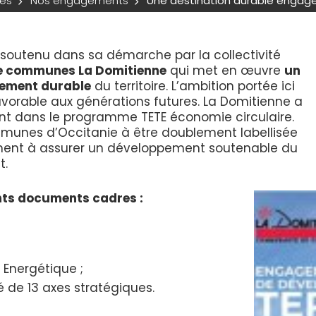
ues
Nos engagements
Une destination durable engag
 soutenu dans sa démarche par la collectivité
 communes La Domitienne
qui met en œuvre
un
pement durable
du territoire. L’ambition portée ici
favorable aux générations futures. La Domitienne a
ent dans le programme TETE économie circulaire.
munes d’Occitanie à être doublement labellisée
ement à assurer un développement soutenable du
t.
ents documents cadres :
;
 Energétique ;
de 13 axes stratégiques.