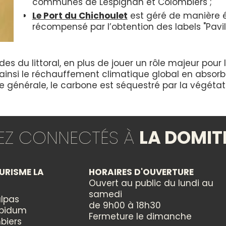
communes de Lespignan et Colombiers ;
Le Port du Chichoulet
est géré de manière 
récompensé par l’obtention des labels "Pavill
es du littoral, en plus de jouer un rôle majeur pour l
 ainsi le réchauffement climatique global en absor
e générale, le carbone est séquestré par la végétati
TEZ CONNECTÉS À
LA DOMIT
URISME LA
HORAIRES D'OUVERTURE
Ouvert au public du lundi au
samedi
lpas
de 9h00 à 18h30
ppidum
Fermeture le dimanche
biers