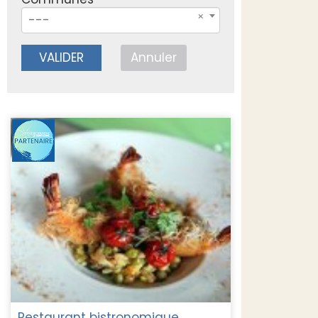
---
VALIDER
Annuler
Restaurant bistronomique,