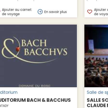
Ajouter au carnet
Ajouter 
En savoir plus
de voyage
de voya
ditorium
Salle de 
UDITORIUM BACH & BACCHUS
SALLE S
CLAUDE
NTADY