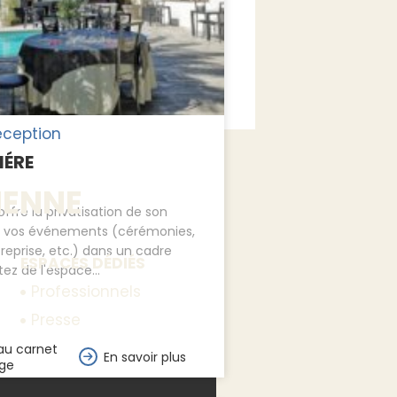
éception
IÉRE
IENNE
offre la privatisation de son
 vos événements (cérémonies,
treprise, etc.) dans un cadre
ESPACES DÉDIÉS
tez de l'espace...
Professionnels
Presse
au carnet
En savoir plus
ge