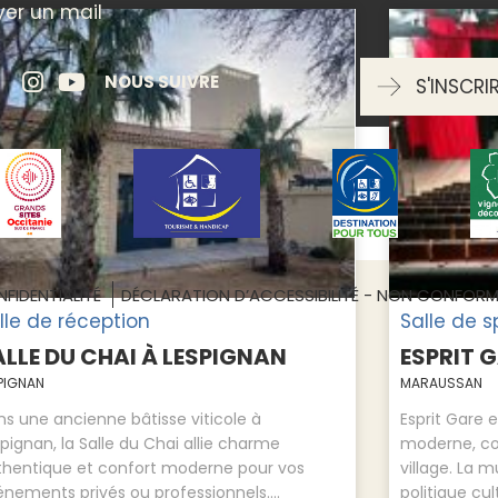
er un mail
NOUS SUIVRE
S'INSCRI
FIDENTIALITÉ
DÉCLARATION D’ACCESSIBILITÉ - NON CONFOR
lle de réception
Salle de 
ALLE DU CHAI À LESPIGNAN
ESPRIT 
PIGNAN
MARAUSSAN
s une ancienne bâtisse viticole à
Esprit Gare 
pignan, la Salle du Chai allie charme
moderne, con
thentique et confort moderne pour vos
village. La 
nements privés ou professionnels....
politique cult