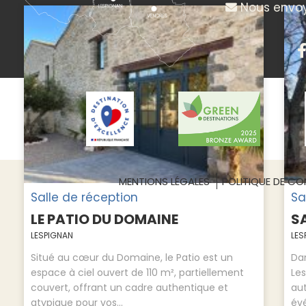
Nous envoy
MENTIONS LÉGALES
POLITIQUE DE CON
Salle de réception
Sa
LE PATIO DU DOMAINE
S
LESPIGNAN
LES
Situé au cœur du Domaine, le Patio est un
Dan
espace à ciel ouvert de 110 m², partiellement
Les
couvert, offrant un cadre authentique et
au
atypique pour vos...
évé