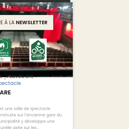
RE À LA
NEWSLETTER
ME
PLAN DU SITE
spectacle
GARE
est une salle de spectacle
struite sur l'ancienne gare du
municipalité y développe une
urelle axée sur les...