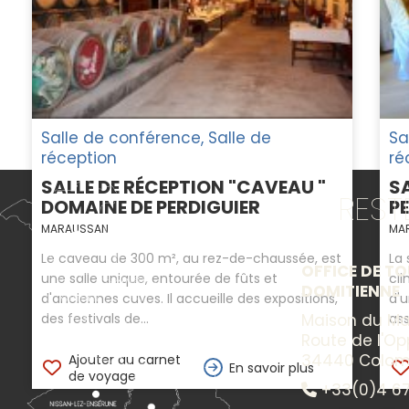
Salle de conférence, Salle de
Sa
réception
ré
SALLE DE RÉCEPTION "CAVEAU "
S
RES
DOMAINE DE PERDIGUIER
P
MARAUSSAN
MA
Le caveau de 300 m², au rez-de-chaussée, est
La 
OFFICE DE TO
une salle unique, entourée de fûts et
cli
DOMITIENNE
d'anciennes cuves. Il accueille des expositions,
d'u
des festivals de...
ass
Maison du Ma
Route de l'O
34440 Colom
Ajouter au carnet
En savoir plus
de voyage
+33(0)4 67