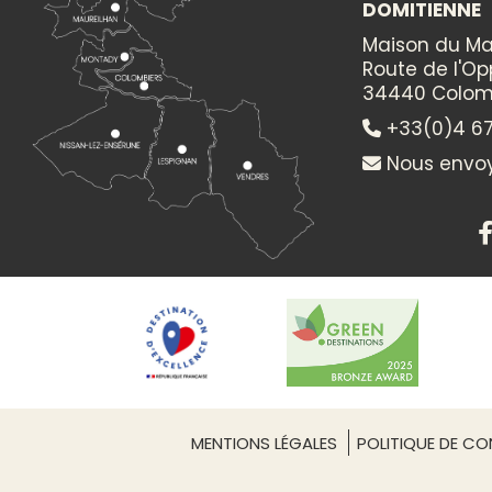
DOMITIENNE
Itinéraire vers
Maison du Ma
CAMPING LES PEUPLIERS
Route de l'O
34440 Colom
+33(0)4 67
Nous envoy
ACCÈS
Gare ferroviaire - Béziers : 8km
MENTIONS LÉGALES
POLITIQUE DE CON
Autoroute - A9 sortie 36 Béziers : 8km
Aéroport/aérodrome - Béziers Vias : 20km