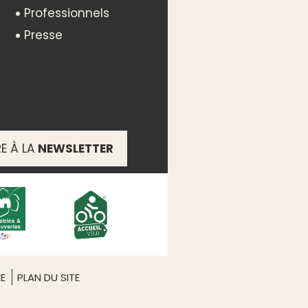
Professionnels
Presse
t accessibles
RE À LA
NEWSLETTER
ing-cars
ME
PLAN DU SITE