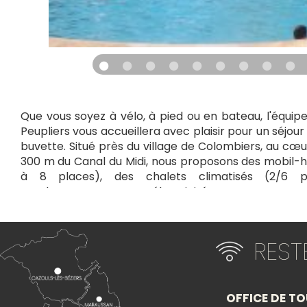
Que vous soyez à vélo, à pied ou en bateau, l'équi
Peupliers vous accueillera avec plaisir pour un séjour
buvette. Situé près du village de Colombiers, au cœu
300 m du Canal du Midi, nous proposons des mobil-
à 8 places), des chalets climatisés (2/6 
emplacements avec électricité pour tentes. 
camping-cars. Les locations sont à la nuitée (septe
la semaine (juillet/août). Sur place : piscine, pataugeoi
laverie, et animations.
RES
+
×
−
OFFICE DE TO