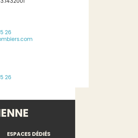
3.1432001
05 26
ombiers.com
05 26
IENNE
ESPACES DÉDIÉS