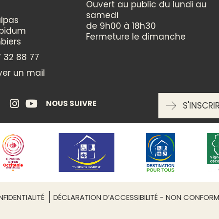
Ouvert au public du lundi au
PERSONNES HANDICAPÉES
samedi
lpas
de 9h00 à 18h30
oui
ppidum
Fermeture le dimanche
accueil, sanitaires et restauran
biers
 32 88 77
ANIMAUX ACCEPTÉS
er un mail
oui
Payant
NOUS SUIVRE
S'INSCRI
ÉQUIPEMENTS
Aire de service camping car
Leaflet
| ©
OpenStreetMap
Aire de stationnement camp
Bar
Barbecue
Boulodrome
FIDENTIALITÉ
DÉCLARATION D’ACCESSIBILITÉ - NON CONFOR
Branchements d'eau
Branchements électriques