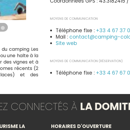
Coordonnées GPS : 43.3182415 / 
MOYENS DE COMMUNICATION
Téléphone fixe :
+33 4 67 37 
Mail :
contact@camping-col
Site web
pe du camping Les
 ou une halte à la
r des vignes et à
MOYENS DE COMMUNICATION (RÉSERVATION)
homes récents (2
Téléphone fixe :
+33 4 67 67 
places) et des
, caravanes ou
Réserver en ligne
mbre à juin) ou à
re, buvette, jeux,
TEZ CONNECTÉS À
LA DOMIT
OUVERTURE
du 05/01/2026 au 21/12/2026
URISME LA
HORAIRES D'OUVERTURE