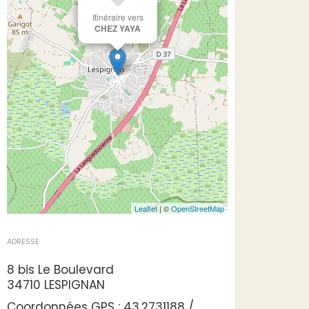
Itinéraire vers
CHEZ YAYA
Leaflet
| ©
OpenStreetMap
ADRESSE
8 bis Le Boulevard
34710 LESPIGNAN
Coordonnées GPS : 43.2731188 /