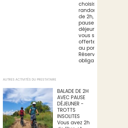
choisissez la
randonnée
de 2h, la
pause
déjeuner
vous sera
offerte face
au port.
Réservation
obligatoire.
AUTRES ACTIVITÉS DU PRESTATAIRE
BALADE DE 2H
AVEC PAUSE
DÉJEUNER -
TROTTS
INSOLITES
Vous avez 2h