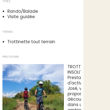
TYPES
Rando/Balade
Visite guidée
THÈMES
Trottinette tout terrain
PRESTATAIRE
TROTTS
INSOLITES
Prestataires
d'activités
José, vous
propose de
découvrir
dans une
ambiance