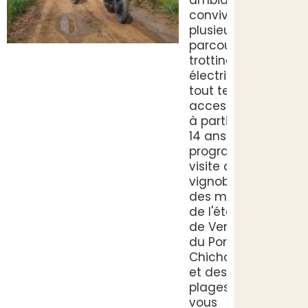
conviviale,
plusieurs
parcours en
trottinettes
électriques
tout terrain,
accessible
à partir de
14 ans. Au
programme:
visite des
vignobles,
des marais,
de l'étang
de Vendres,
du Port du
Chichoulet
et des ses
plages...Si
vous