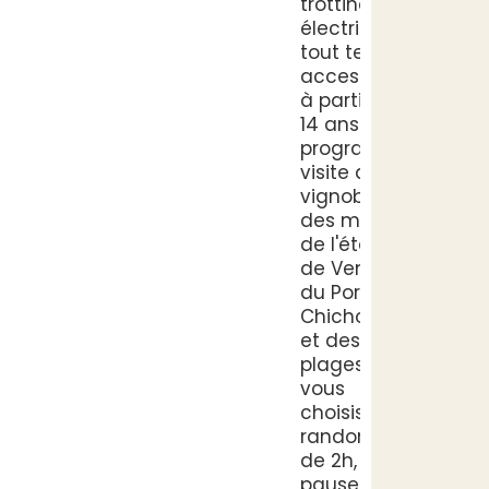
trottinettes
électriques
tout terrain,
accessible
à partir de
14 ans. Au
programme:
visite des
vignobles,
des marais,
de l'étang
de Vendres,
du Port du
Chichoulet
et des ses
plages...Si
vous
choisissez la
randonnée
de 2h, la
pause