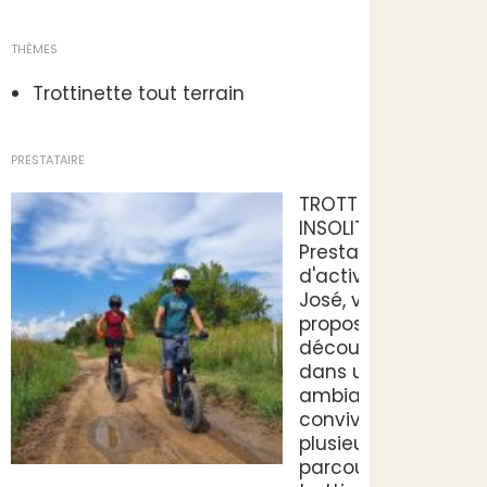
THÈMES
Trottinette tout terrain
PRESTATAIRE
TROTTS
INSOLITES
Prestataires
d'activités
José, vous
propose de
découvrir
dans une
ambiance
conviviale,
plusieurs
parcours en