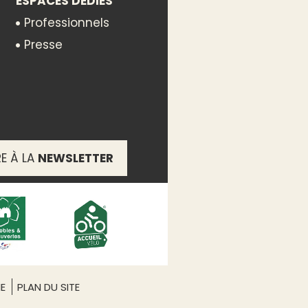
ESPACES DÉDIÉS
Professionnels
Presse
RE À LA
NEWSLETTER
s de navigation construits
e l’Orb et le Tunnel du
e d’1h30.
ME
PLAN DU SITE