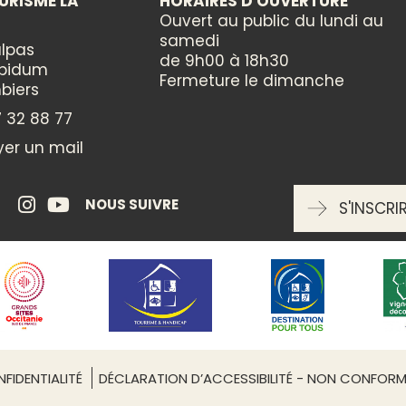
URISME LA
HORAIRES D'OUVERTURE
Ouvert au public du lundi au
samedi
lpas
de 9h00 à 18h30
ppidum
Fermeture le dimanche
biers
 32 88 77
er un mail
Leaflet
| ©
OpenStreetMap
NOUS SUIVRE
S'INSCRI
LEIL - BÉZIERS
isirs
de Béziers une variété des plus prestigieux ouvrage
 9 écluses de Fonseranes, le Pont-Canal au dessus d
ée avec repas préparé à bord ou en simple promenad
FIDENTIALITÉ
DÉCLARATION D’ACCESSIBILITÉ - NON CONFOR