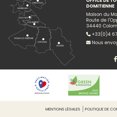
OFFICE DE TO
DOMITIENNE
Maison du Ma
Route de l'O
34440 Colom
+33(0)4 67
Nous envoy
PRESTATAIRE
LES BATEAUX DU SO
Equipements de lo
Découvrez autour 
par l’homme : les
Malpas. En journ
MENTIONS LÉGALES
POLITIQUE DE CON