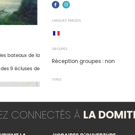
LANGUES PARLÉES
GROUPES
des bateaux de la
Réception groupes : non
 des 9 écluses de
TYPES
Excursions
×
TEZ CONNECTÉS À
LA DOMIT
THÈMES
E
Bateau