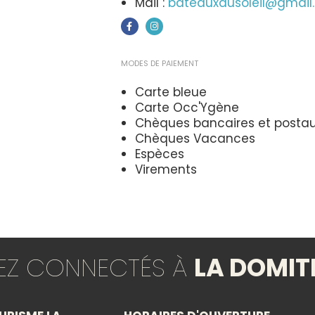
Mail :
bateauxdusoleil@gmail
MODES DE PAIEMENT
Carte bleue
Carte Occ'Ygène
Chèques bancaires et posta
Chèques Vacances
Espèces
Virements
GROUPES
Réception groupes : non
TEZ CONNECTÉS À
LA DOMIT
TYPES
Rando/Balade