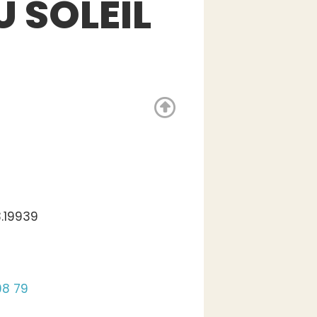
U SOLEIL
.19939
08 79