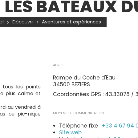
 LES BATEAUX D
il
Découvrir
Aventures et expériences
ADRESSE
Rampe du Coche d'Eau
34500 BEZIERS
 tous les points
re plus calme et
Coordonnées GPS : 43.33078 / 3
rdi au vendredi à
as ou pic-nique
MOYENS DE COMMUNICATION
Téléphone fixe :
+33 4 67 94 
Site web