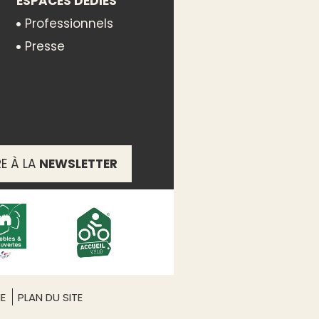
ESPACES DÉDIÉS
Professionnels
Presse
RE À LA
NEWSLETTER
s de navigation construits
e l’Orb et le Tunnel du
e d’1h30.
ME
PLAN DU SITE