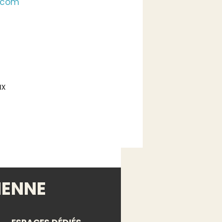
.com
ux
IENNE