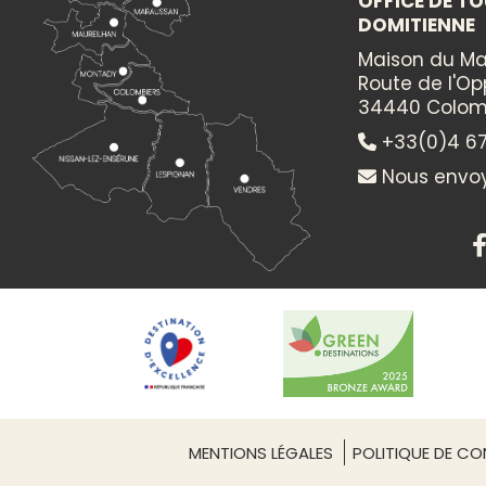
OFFICE DE TO
DOMITIENNE
Maison du Ma
Route de l'O
34440 Colom
+33(0)4 67
Nous envoy
PRESTATAIRE
LES BATEAUX DU SO
Equipements de lo
Découvrez autour 
par l’homme : les
Malpas. En journ
MENTIONS LÉGALES
POLITIQUE DE CON