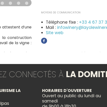
MOYENS DE COMMUNICATION
Téléphone fixe :
+33 4 67 37 
e attestent d’une
Mail :
infowinery@layolewiner
Site web
la construction
vail de la vigne :
le vin du Domaine
MOYENS DE COMMUNICATION (RÉSERVATION)
présentent sur le
e trois routes
OUVERTURE
TEZ CONNECTÉS À
LA DOMIT
 du vin.
n Gassier, tombe
du 01/01/2026 au 31/12/2026
ransformation.
Fermé le lundi, dimanche
 de 110 hectares.
URISME LA
HORAIRES D'OUVERTURE
Ouvert au public du lundi au
PERSONNES HANDICAPÉES
samedi
lpas
de 9h00 à 18h30