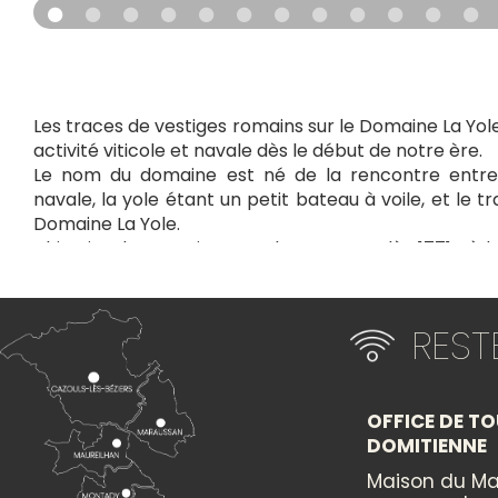
Les traces de vestiges romains sur le Domaine La Yol
activité viticole et navale dès le début de notre ère.
Le nom du domaine est né de la rencontre entre 
navale, la yole étant un petit bateau à voile, et le tra
Domaine La Yole.
L’histoire du Domaine La Yole remonte dès 1771 où 
La Yole est reconnu dans toute la région. Les caves 
cadastre napoléonien étaient au croisement d
principales.
RES
On s’y retrouvait, on y commerçait et on y buvait aussi
Dans les années 50, un ingénieur agronome, M. Jea
amoureux du domaine et va entamer une fabuleuse t
Aujourd’hui, le Domaine La Yole est un grand domaine
OFFICE DE TO
Vente de vins et de produits de la ferme.
DOMITIENNE
Maison du Ma
+