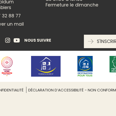
ppidum
oui
Fermeture le dimanche
biers
 32 88 77
ANIMAUX ACCEPTÉS
er un mail
oui
NOUS SUIVRE
S'INSCRI
ÉQUIPEMENTS
Parking
Restaurant
Salle de réunion équipée
SERVICES
FIDENTIALITÉ
DÉCLARATION D’ACCESSIBILITÉ - NON CONFOR
Boutique
Leaflet
| ©
OpenStreetMap
Dégustation
Drive - Retrait sur place
Livraison à domicile