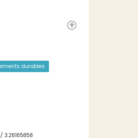
gements durables
/ 3.26165858