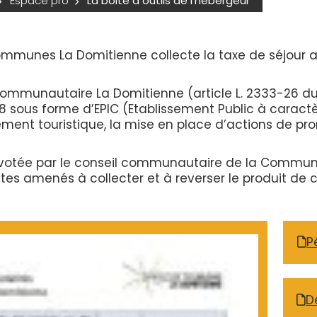
Espace pro
La boite à outils de l'hébergeur
Communes La Domitienne collecte la taxe de séjour 
 communautaire La Domitienne (article L. 2333-26 
 2018 sous forme d’EPIC (Etablissement Public à caract
ement touristique, la mise en place d’actions de pro
ion votée par le conseil communautaire de la Com
êtes amenés à collecter et à reverser le produit d
P
D