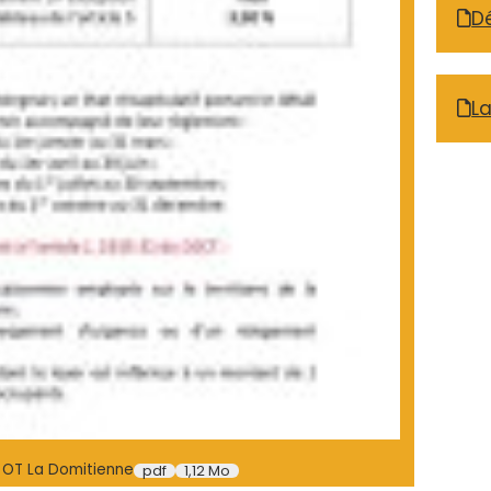
Dé
La
 OT La Domitienne
pdf
1,12 Mo