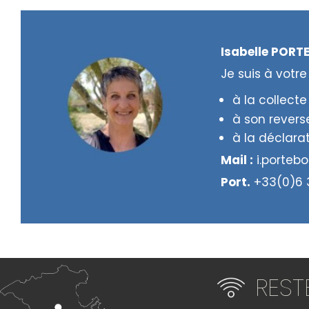
Isabelle PORT
Je suis à votre
à la collecte
à son reverse
à la déclarat
Mail :
i.porteb
Port.
+33(0)6 3
RES