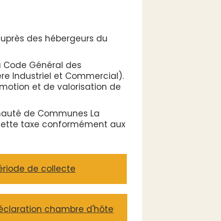
auprès des hébergeurs du
du Code Général des
ère Industriel et Commercial).
motion et de valorisation de
munauté de Communes La
e cette taxe conformément aux
ériode de collecte
éclaration chambre d'hôte