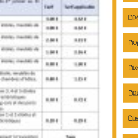
D
O
L
D
L