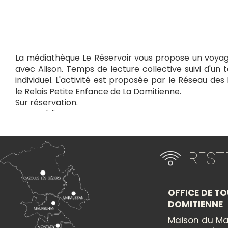
La médiathèque Le Réservoir vous propose un voyage
avec Alison. Temps de lecture collective suivi d'un
individuel. L'activité est proposée par le Réseau de
le Relais Petite Enfance de La Domitienne.
Sur réservation.
Tout public.
+
×
RES
−
Itinéraire vers
VOYAGES AUTOUR DU LIVRE À LESPIGNAN
OFFICE DE TO
DOMITIENNE
Maison du Ma