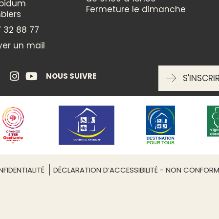
ppidum
Fermeture le dimanche
CATÉGORIES
biers
 32 88 77
Culturelle
er un mail
ENTRÉE LIBRE
NOUS SUIVRE
S'INSCRI
oui
Leaflet
| ©
OpenStreetMap
RÉSERVATION OBLIGATOIRE
oui
FIDENTIALITÉ
DÉCLARATION D’ACCESSIBILITÉ - NON CONFOR