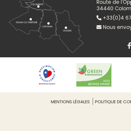
Route de l'O
34440 Colom
+33(0)4 67
Nous envoy
MENTIONS LÉGALES
POLITIQUE DE CON