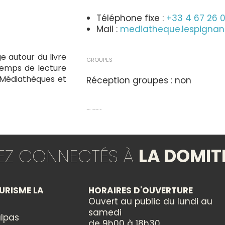
Téléphone fixe :
+33 4 67 26 
Mail :
mediatheque.lespigna
 autour du livre
GROUPES
 temps de lecture
s Médiathèques et
Réception groupes : non
TYPES
Animation locale
Conte / Lecture
TEZ CONNECTÉS À
LA DOMIT
Evènement jeune public
THÈMES
URISME LA
HORAIRES D'OUVERTURE
Ouvert au public du lundi au
Littérature
samedi
lpas
de 9h00 à 18h30