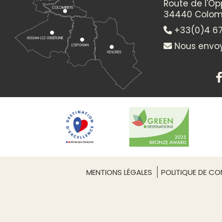
Route de l'O
34440 Colom
+33(0)4 67
Nous envoy
MENTIONS LÉGALES
POLITIQUE DE CON