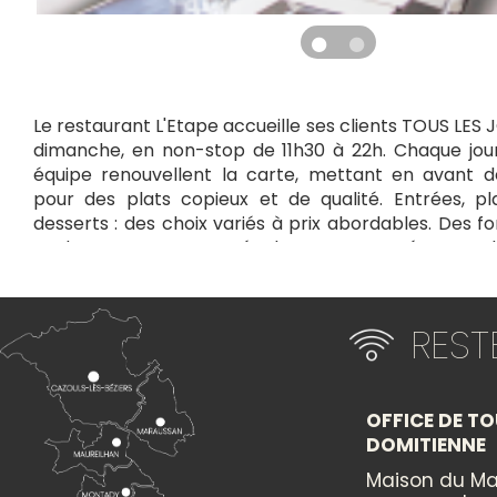
Le restaurant L'Etape accueille ses clients TOUS LES 
dimanche, en non-stop de 11h30 à 22h. Chaque jour
équipe renouvellent la carte, mettant en avant de
pour des plats copieux et de qualité. Entrées, pla
desserts : des choix variés à prix abordables. Des f
et des avantages sont également proposées aux cha
convivial pour savourer des repas délicieux tout au l
dans une ambiance chaleureuse et accueillante.
RES
+
×
−
OFFICE DE TO
DOMITIENNE
Itinéraire vers
TRUCK ETAPE
Maison du Ma