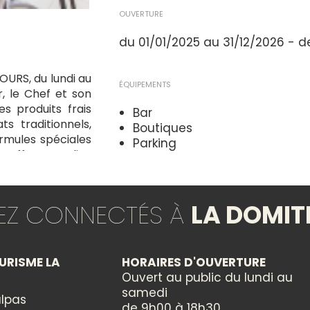
OUVERTURE
du 01/01/2025 au 31/12/2026 - 
JOURS, du lundi au
ÉQUIPEMENTS
, le Chef et son
s produits frais
Bar
ts traditionnels,
Boutiques
ormules spéciales
Parking
uffeurs. Un lieu
Terrasse
ong de la journée,
WC publics
TEZ CONNECTÉS À
LA DOMIT
MODES DE PAIEMENT
Carte bleue
Cartes de paiement
URISME LA
HORAIRES D'OUVERTURE
Espèces
Ouvert au public du lundi au
Visa
samedi
lpas
de 9h00 à 18h30