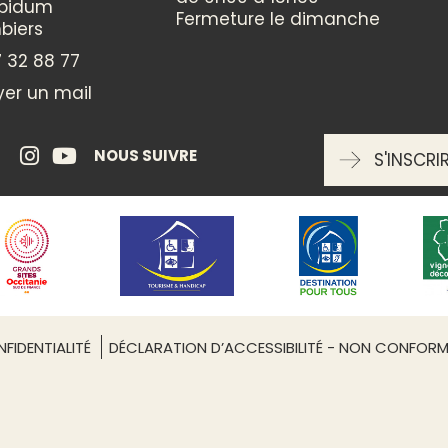
ppidum
Fermeture le dimanche
biers
GROUPES
 32 88 77
Réception groupes : non
er un mail
TYPE DE RESTAURATION
NOUS SUIVRE
S'INSCRI
Brasserie
Snack / Sandwicherie
Leaflet
| ©
OpenStreetMap
SPÉCIALITÉS CULINAIRES
Cuisine traditionnelle
FIDENTIALITÉ
DÉCLARATION D’ACCESSIBILITÉ - NON CONFOR