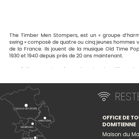
The Timber Men Stompers, est un « groupe d’harm
swing » composé de quatre ou cinq jeunes hommes vi
de la France. Ils jouent de la musique Old Time Po
1930 et 1940 depuis près de 20 ans maintenant.
Possédés et passionnés par le swing des débuts de 
la France (Django Reinhardt), le Quintet diffuse de m
harmonisées au rythme implacable. Ils ont joué à 
pendant 3 mois 1/2 dans le club de Jazz le plus popu
RES
nommé « House of blues & Jazz » (6 jours sur 7).
Certains d’entre eux ont joué avec un autre g
MagicShookheads » dans le quartier français de la 
OFFICE DE TO
au Canada, et dans toute l’Europe, la plupart du 
DOMITIENNE
Hoppers, Blues et Balboa Dancers.
Maison du Ma