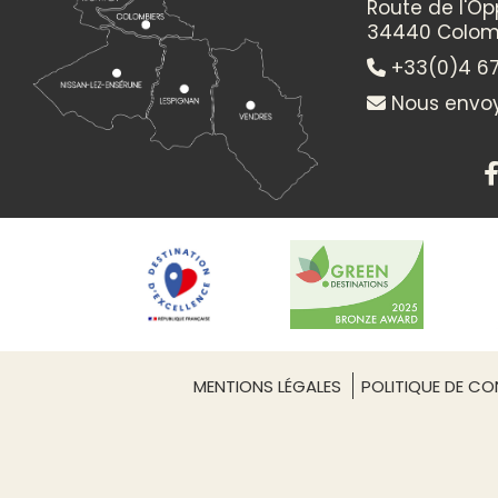
Route de l'O
+
34440 Colom
×
−
+33(0)4 67
Nous envoy
Itinéraire vers
TIMBA MEN STOMPER
MENTIONS LÉGALES
POLITIQUE DE CON