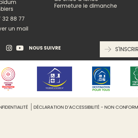
ppidum
Fermeture le dimanche
biers
ENTRÉE LIBRE
 32 88 77
oui
er un mail
RÉSERVATION OBLIGATOIRE
NOUS SUIVRE
S'INSCRI
Non
FIDENTIALITÉ
DÉCLARATION D’ACCESSIBILITÉ - NON CONFOR
Leaflet
| ©
OpenStreetMap