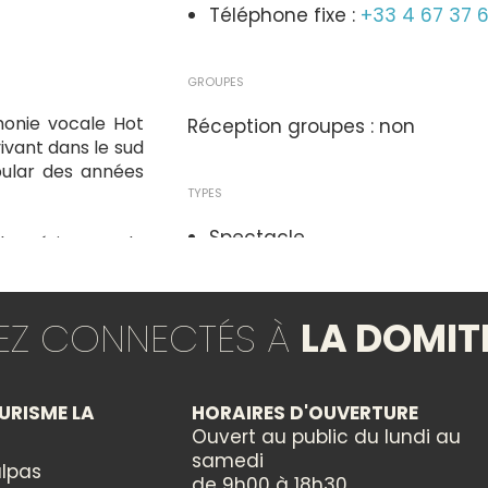
Téléphone fixe :
+33 4 67 37 
GROUPES
onie vocale Hot
Réception groupes : non
vant dans le sud
pular des années
TYPES
Spectacle
l’Amérique et de
erveilleuses voix
Shanghai (Chine)
THÈMES
laire de la ville
TEZ CONNECTÉS À
LA DOMIT
Musique
roupe de jazz «
Nouvelle-Orléans,
URISME LA
HORAIRES D'OUVERTURE
CATÉGORIES
temps pour Lindy
Ouvert au public du lundi au
Culturelle
samedi
lpas
de 9h00 à 18h30