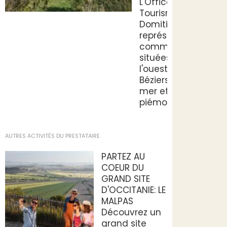
L'Office de
Tourisme La
Domitienne
représente 8
communes
situées à
l'ouest de
Béziers, entre
mer et
piémonts.
AUTRES ACTIVITÉS DU PRESTATAIRE
PARTEZ AU
COEUR DU
GRAND SITE
D'OCCITANIE: LE
MALPAS
Découvrez un
grand site