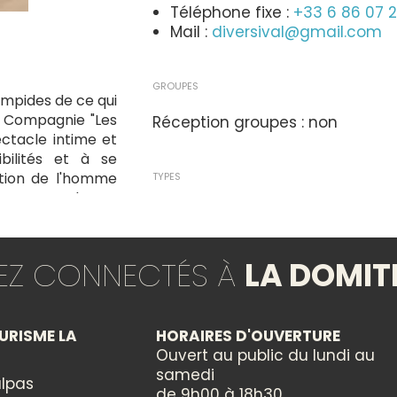
Téléphone fixe :
+33 6 86 07 2
Mail :
diversival@gmail.com
GROUPES
limpides de ce qui
a Compagnie "Les
Réception groupes : non
ectacle intime et
bilités et à se
ation de l'homme
TYPES
 époque et de nos
Spectacle
ision, "Sensible"
e soi.
TEZ CONNECTÉS À
LA DOMIT
THÈMES
Théâtre
ration tapas, qui
URISME LA
HORAIRES D'OUVERTURE
Ouvert au public du lundi au
CATÉGORIES
samedi
lpas
Culturelle
de 9h00 à 18h30