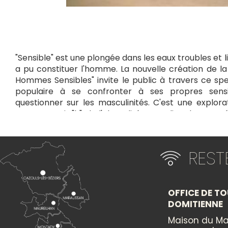
"Sensible" est une plongée dans les eaux troubles et 
a pu constituer l'homme. La nouvelle création de l
Hommes Sensibles" invite le public à travers ce sp
populaire à se confronter à ses propres sensi
questionner sur les masculinités. C'est une explor
avec un petit "h", de l'absurdité masculine de notre
propres constructions. Toujours empreint d'autodér
invite à la réflexion, à la tendresse et à l'acceptation d
Cette manifestation est proposée par Le Diversival.
RES
Entrée gratuite.
19h00 : Ouverture des portes avec buvette et restau
resteront ouvertes après le spectacle.
OFFICE DE TO
20h00 : Début du spectacle (durée 50 min)
DOMITIENNE
Maison du Ma
+