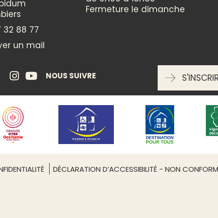
ppidum
Fermeture le dimanche
biers
ENTRÉE LIBRE
 32 88 77
er un mail
oui
NOUS SUIVRE
S'INSCRI
RÉSERVATION OBLIGATOIRE
Non
FIDENTIALITÉ
DÉCLARATION D’ACCESSIBILITÉ - NON CONFOR
Leaflet
| ©
OpenStreetMap