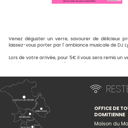
Venez déguster un verre, savourer de délicieux pro
laissez-vous porter par l' ambiance musicale de DJ L
Lors de votre arrivée, pour 5€ il vous sera remis un v
vin de votre choix parmi 3 proposés.
Sur réservation obligatoire seront proposés :
- des plateaux de tapas (20€ / personne)
RES
- des assiettes d'huitres : 6 pièces (7€), 12 pièces (
de 20 huitres à partager (20€)
Également disponibles sur place: chips, gâteaux ap
OFFICE DE TO
bières Kisswing et Apéritifs « La Domi ». Vous pourre
DOMITIENNE
touche rafraichissante et sucrée avec une glace Ant
Maison du Ma
la part équivalant à deux boules)