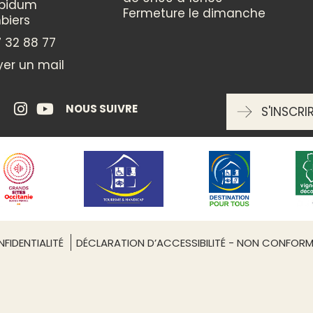
Animation locale
ppidum
Fermeture le dimanche
Visite commentée
biers
 32 88 77
THÈMES
er un mail
Gastronomie
Vin / Oenologie
NOUS SUIVRE
S'INSCRI
CATÉGORIES
Terroir
ENTRÉE LIBRE
FIDENTIALITÉ
DÉCLARATION D’ACCESSIBILITÉ - NON CONFOR
oui
Leaflet
| ©
OpenStreetMap
RÉSERVATION OBLIGATOIRE