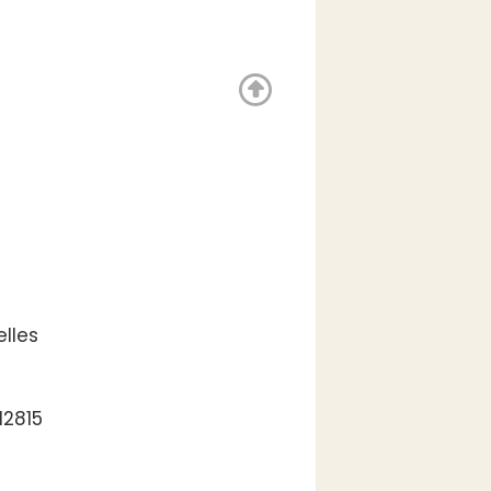
lles
12815