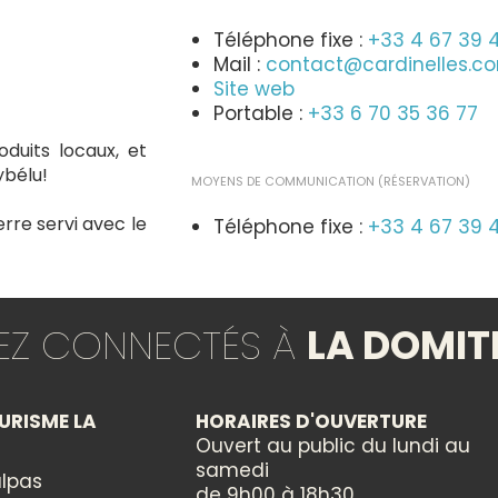
Téléphone fixe :
+33 4 67 39 
Mail :
contact@cardinelles.c
Site web
Portable :
+33 6 70 35 36 77
duits locaux, et
ybélu!
MOYENS DE COMMUNICATION (RÉSERVATION)
erre servi avec le
Téléphone fixe :
+33 4 67 39 
Mail :
contact@cardinelles.c
Portable :
+33 6 70 35 36 77
TEZ CONNECTÉS À
LA DOMIT
13€) ou un plateau
GROUPES
Réception groupes : non
éritifs, olives,
URISME LA
HORAIRES D'OUVERTURE
z terminer sur une
Ouvert au public du lundi au
TYPES
olin au choix (5€
samedi
lpas
de 9h00 à 18h30