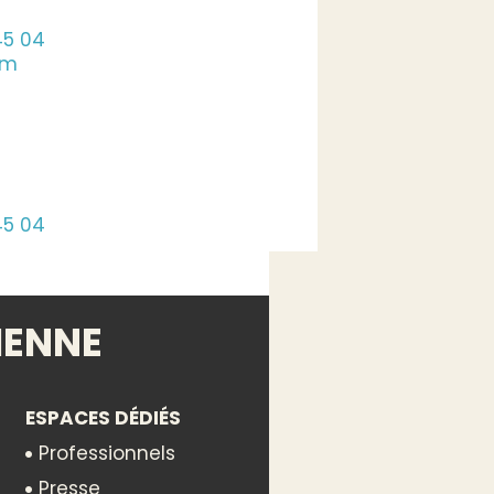
45 04
om
45 04
om
IENNE
ESPACES DÉDIÉS
Professionnels
Presse