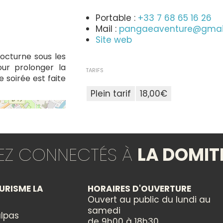
Portable :
+33 7 68 65 16 26
Mail :
pangaeaventure@gmai
Site web
octurne sous les
our prolonger la
TARIFS
 soirée est faite
Plein tarif
18,00€
GROUPES
Réception groupes : non
TEZ CONNECTÉS À
LA DOMIT
TYPES
URISME LA
HORAIRES D'OUVERTURE
Animation locale
Ouvert au public du lundi au
samedi
lpas
de 9h00 à 18h30