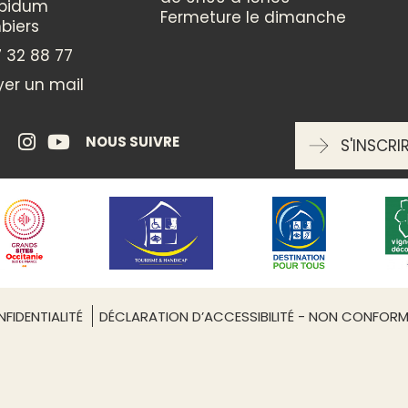
THÈMES
ppidum
Fermeture le dimanche
biers
Activités de Pleine Nature
 32 88 77
Loisirs
Sports
er un mail
Leaflet
| ©
OpenStreetMap
CATÉGORIES
NOUS SUIVRE
S'INSCRI
Sports et loisirs
ENTRÉE LIBRE
Non
FIDENTIALITÉ
DÉCLARATION D’ACCESSIBILITÉ - NON CONFOR
RÉSERVATION OBLIGATOIRE
oui