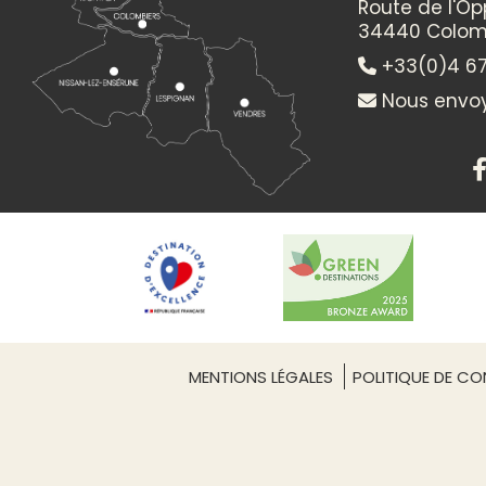
Route de l'O
34440 Colom
+33(0)4 67
Nous envoy
MENTIONS LÉGALES
POLITIQUE DE CON