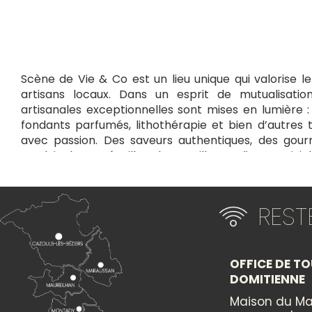
Scène de Vie & Co est un lieu unique qui valorise le
artisans locaux. Dans un esprit de mutualisatio
artisanales exceptionnelles sont mises en lumière :
fondants parfumés, lithothérapie et bien d’autres 
avec passion. Des saveurs authentiques, des gou
produits locaux éveillent les papilles. Un lieu convivia
soutient les talents locaux et fait vivre des circu
découvrir et vous laisser envoûter par des créations 
RES
+
×
−
OFFICE DE TO
DOMITIENNE
Itinéraire vers
SCÈNE DE VIE & CO
Maison du Ma