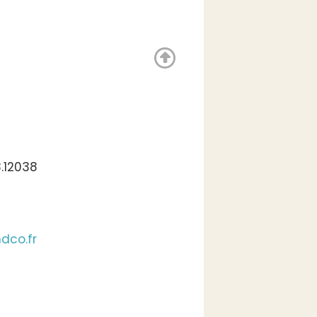
.12038
dco.fr