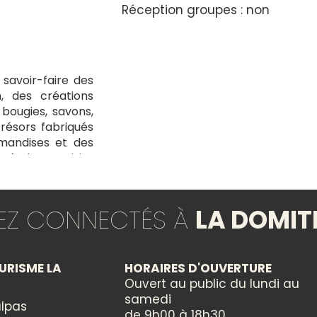
Réception groupes : non
 savoir-faire des
n, des créations
 bougies, savons,
trésors fabriqués
rmandises et des
l où chaque visite
its courts. Venez
uniques !
TEZ CONNECTÉS À
LA DOMIT
URISME LA
HORAIRES D'OUVERTURE
Ouvert au public du lundi au
samedi
lpas
de 9h00 à 18h30