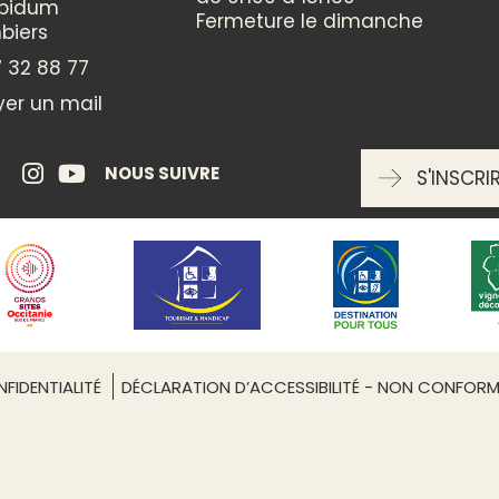
ppidum
Fermeture le dimanche
biers
 32 88 77
er un mail
NOUS SUIVRE
S'INSCRI
Leaflet
| ©
OpenStreetMap
FIDENTIALITÉ
DÉCLARATION D’ACCESSIBILITÉ - NON CONFOR