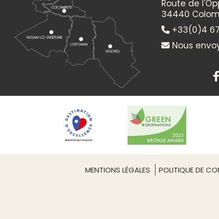
Route de l'O
34440 Colom
+33(0)4 67
Nous envoy
MENTIONS LÉGALES
POLITIQUE DE CON