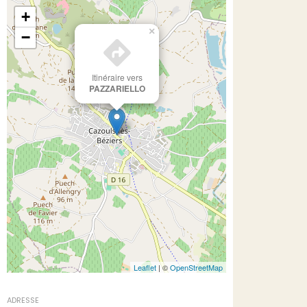
+
×
−
Itinéraire vers
PAZZARIELLO
Leaflet
| ©
OpenStreetMap
ADRESSE