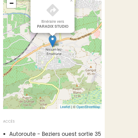
×
−
Itinéraire vers
PARADIX STUDIO
Leaflet
| ©
OpenStreetMap
ACCÈS
Autoroute - Beziers ouest sortie 35