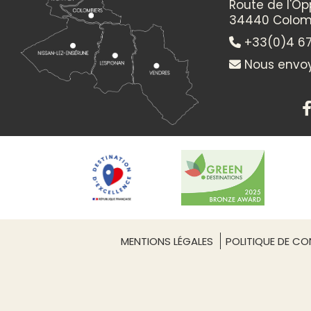
Route de l'O
34440 Colom
+33(0)4 67
Nous envoy
MENTIONS LÉGALES
POLITIQUE DE CON