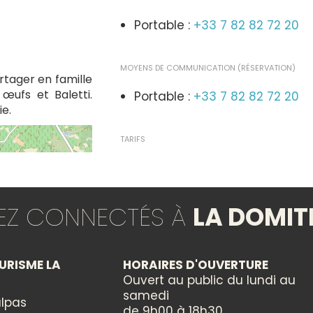
Portable :
+33 7 82 82 72 20
MOYENS DE COMMUNICATION (RÉSERVATION)
rtager en famille
œufs et Baletti.
Portable :
+33 7 82 82 72 20
ie.
TARIFS
Plein tarif
12,00€
Enfants 8 
TEZ CONNECTÉS À
LA DOMIT
GROUPES
Réception groupes : non
URISME LA
HORAIRES D'OUVERTURE
Ouvert au public du lundi au
TYPES
samedi
lpas
de 9h00 à 18h30
Animation locale