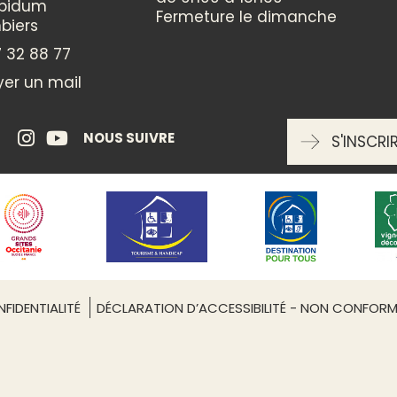
ppidum
Fermeture le dimanche
Bal
biers
 32 88 77
THÈMES
er un mail
Fête traditionnelle
Leaflet
| ©
OpenStreetMap
Gastronomie
NOUS SUIVRE
S'INSCRI
Musique
CATÉGORIES
Culturelle
Nature et détente
FIDENTIALITÉ
DÉCLARATION D’ACCESSIBILITÉ - NON CONFOR
ENTRÉE LIBRE
Non