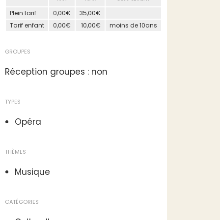
Plein tarif
0,00€
35,00€
Tarif enfant
0,00€
10,00€
moins de 10ans
GROUPES
Réception groupes : non
TYPES
Opéra
THÈMES
Musique
CATÉGORIES