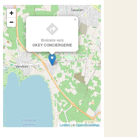
+
×
−
Itinéraire vers
OKEY CONCIERGERIE
Leaflet
| ©
OpenStreetMap