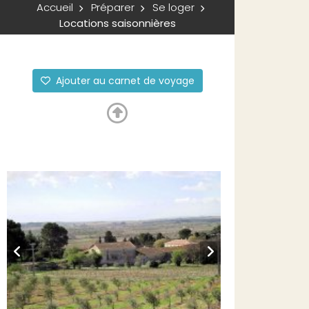
Accueil
Préparer
Se loger
Locations saisonnières
Ajouter au carnet de voyage