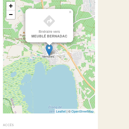
+
×
−
Itinéraire vers
MEUBLÉ BERNADAC
Leaflet
| ©
OpenStreetMap
ACCÈS