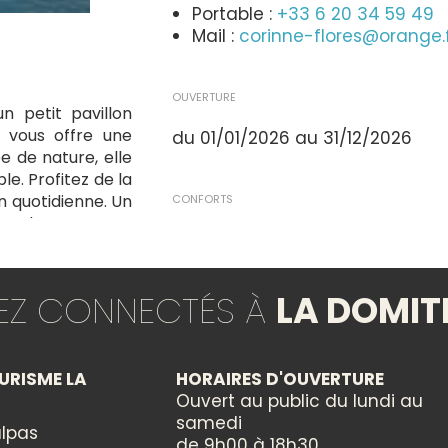
Portable :
+33 6 20 34 59 49
Mail :
corinne-flores@orange.
OUVERTURE
 petit pavillon
, vous offre une
du 01/01/2026 au 31/12/2026
 de nature, elle
le. Profitez de la
n quotidienne. Un
CONFORTS
 et de paysages
Climatisation
s locales et des
Télévision
WIFI
TEZ CONNECTÉS À
LA DOMIT
ÉQUIPEMENTS
URISME LA
HORAIRES D'OUVERTURE
Parking
Ouvert au public du lundi au
Piscine extérieure
samedi
lpas
de 9h00 à 18h30