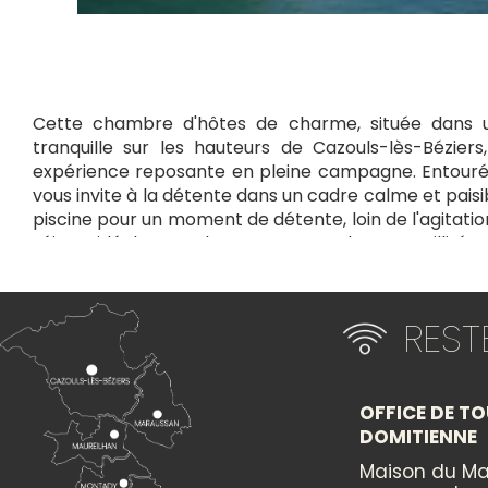
Cette chambre d'hôtes de charme, située dans un
tranquille sur les hauteurs de Cazouls-lès-Béziers
expérience reposante en pleine campagne. Entourée
vous invite à la détente dans un cadre calme et paisib
piscine pour un moment de détente, loin de l'agitatio
séjour idéal pour les amateurs de tranquillité
authentiques, tout en étant proche des attraction
plages.
RES
+
×
−
OFFICE DE TO
DOMITIENNE
Itinéraire vers
LES OLIVIERS
Maison du Ma