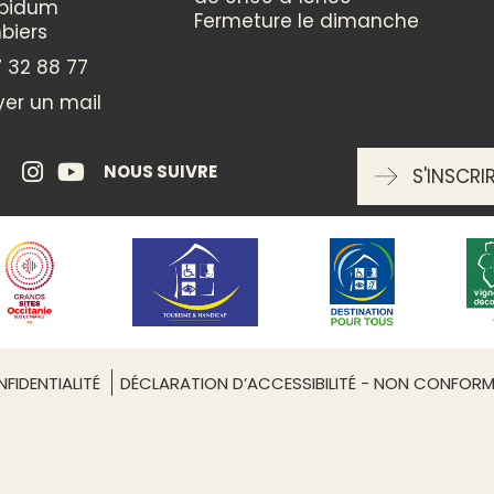
ppidum
Fermeture le dimanche
MODES DE PAIEMENT
biers
 32 88 77
Chèques bancaires et posta
Espèces
er un mail
INFORMATIONS COMPLÉMENTAIRES
NOUS SUIVRE
S'INSCRI
Capacité maximum : 2 perso
1 chambre
Leaflet
| ©
OpenStreetMap
FIDENTIALITÉ
DÉCLARATION D’ACCESSIBILITÉ - NON CONFOR