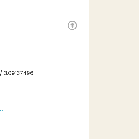
/ 3.09137496
fr