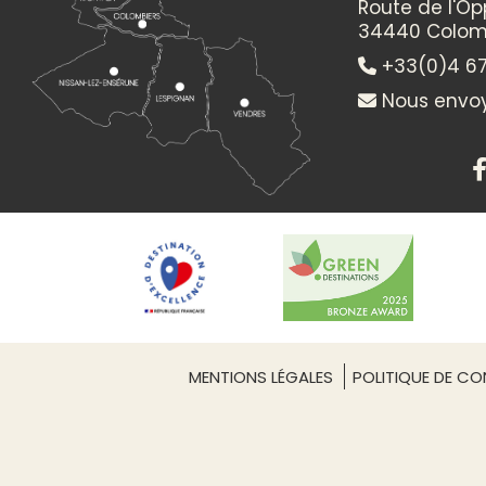
Route de l'O
34440 Colom
+33(0)4 67
Nous envoy
MENTIONS LÉGALES
POLITIQUE DE CON