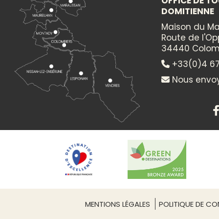
OFFICE DE TO
DOMITIENNE
Concerts live ou ambiance musicale pour sublimer vo
Maison du Ma
Route de l'O
+
34440 Colom
−
+33(0)4 67
Nous envoy
Itinéraire vers
LES NOCTURNES DES VIGNERONS DU PAYS
D'ENSERUNE
MENTIONS LÉGALES
POLITIQUE DE CON