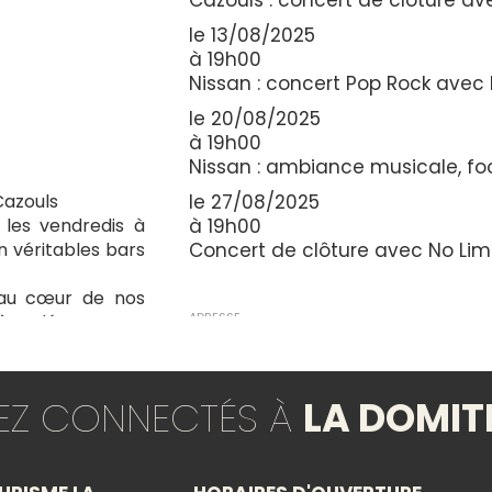
le 13/08/2025
à 19h00
Nissan : concert Pop Rock avec
le 20/08/2025
à 19h00
Nissan : ambiance musicale, foo
Cazouls
le 27/08/2025
 les vendredis à
à 19h00
n véritables bars
Concert de clôture avec No Lim
e au cœur de nos
ADRESSE
ère, découvertes
Vignerons du Pays d'Enserune
Route de Poilhes
TEZ CONNECTÉS À
LA DOMIT
34440 NISSAN-LEZ-ENSERUNE
Coordonnées GPS : 43.29233 / 3