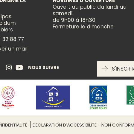
URISME LA
HORAIRES D'OUVERTURE
MOYENS DE COMMUNICATION
Ouvert au public du lundi au
tre soirée
samedi
lpas
Téléphone fixe :
04 67 37 00 3
de 9h00 à 18h30
ppidum
Site web
Fermeture le dimanche
biers
×
 32 88 77
MOYENS DE COMMUNICATION (RÉSERVATION)
er un mail
Réserver en ligne
NOUS SUIVRE
S'INSCRI
GROUPES
Réception groupes : non
TYPES
Concert
FIDENTIALITÉ
DÉCLARATION D’ACCESSIBILITÉ - NON CONFOR