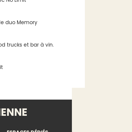
 le duo Memory
d trucks et bar à vin.
it
IENNE
.11785