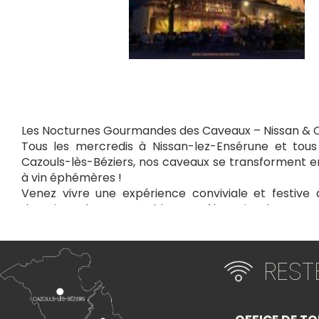
Les Nocturnes Gourmandes des Caveaux – Nissan & 
Tous les mercredis à Nissan-lez-Ensérune et tous
Cazouls-lès-Béziers, nos caveaux se transforment e
à vin éphémères !
Venez vivre une expérience conviviale et festiv
domaines, dans une ambiance mêlant vins de caract
culinaires et animations musicales.
Au programme :
RES
Dégustation de vins dans une ambiance chaleureuse
Food-trucks partenaires pour éveiller vos papilles