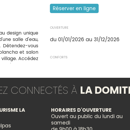
Réserver en ligne
OUVERTURE
au design unique
d'une salle d'eau,
du 01/01/2026 au 31/12/2026
r. Détendez-vous
 plancha et salon
CONFORTS
u village. Accédez
 octobre, pour un
Accès Internet
Barbecue
Cafetière
TEZ CONNECTÉS À
LA DOMIT
Climatisation
Combiné four, four micro-on
Four
Four à micro-ondes
URISME LA
HORAIRES D'OUVERTURE
Plaques à induction
Ouvert au public du lundi au
Télévision
samedi
lpas
de 9h00 à 18h30