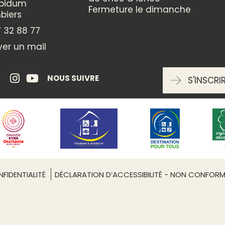
ppidum
Fermeture le dimanche
biers
ÉQUIPEMENTS
 32 88 77
Espace pique-nique
Piscine
er un mail
Piscine chauffée
NOUS SUIVRE
S'INSCRI
SERVICES
Accès Wifi
Leaflet
| ©
OpenStreetMap
INFORMATIONS COMPLÉMENTAIRES
Capacité maximum : 4 perso
2 chambres
FIDENTIALITÉ
DÉCLARATION D’ACCESSIBILITÉ - NON CONFOR