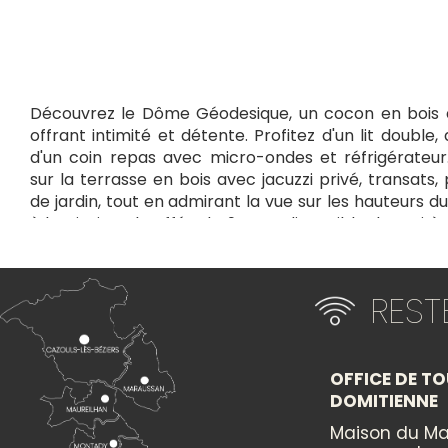
Découvrez le Dôme Géodesique, un cocon en bois 
offrant intimité et détente. Profitez d'un lit double, 
d'un coin repas avec micro-ondes et réfrigérateu
sur la terrasse en bois avec jacuzzi privé, transats,
de jardin, tout en admirant la vue sur les hauteurs d
à la piscine chauffée de 9x4 m, disponible de mai à
séjour inoubliable.
+
RES
×
−
OFFICE DE TO
Itinéraire vers
LES LODGES DE MONTADY : LE DÔME SPA
DOMITIENNE
Maison du Ma