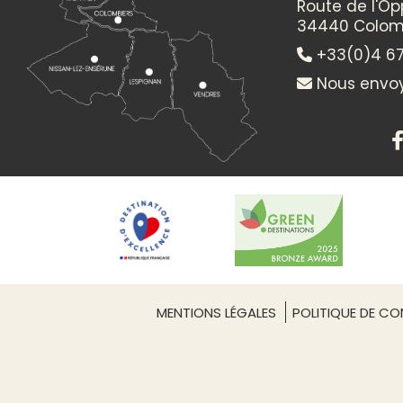
Route de l'O
34440 Colom
+33(0)4 67
Nous envoy
MENTIONS LÉGALES
POLITIQUE DE CON