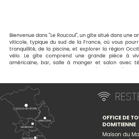
Bienvenue dans "Le Roucoul", un gîte situé dans une
viticole, typique du sud de la France, où vous pourr
tranquillité, de la piscine, et explorer la région Occ
vélo. Le gîte comprend une grande pièce à viv
américaine, bar, salle à manger et salon avec té
donnant sur une terrasse avec salon de jardin en t
chambres décorées dans des tons vanille, safra
poutres apparentes, dont 2 avec lits en 140 cm 
gigognes en 90 cm.
RES
+
×
−
OFFICE DE TO
DOMITIENNE
Itinéraire vers
Maison du Ma
LE ROUCOUL