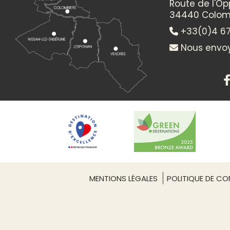
Route de l'O
34440 Colom
+33(0)4 67
Nous envoy
MENTIONS LÉGALES
POLITIQUE DE CON