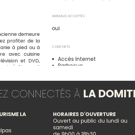
ANIMAUX ACCEPTÉS
oui
 ancienne demeure
ez profiter de la
itanie à pied ou à
CONFORTS
re avec cuisine
Accès Internet
lévision et DVD,
Barbecue
eck. À l'étage, 3
Chauffage compris
n et azur, avec
Climatisation
et 1 avec 4 lits
DVD
TEZ CONNECTÉS À
LA DOMIT
Fer à repasser
Lave linge privatif
Salon de jardin
Télévision
URISME LA
HORAIRES D'OUVERTURE
WIFI
Ouvert au public du lundi au
samedi
lpas
de 9h00 à 18h30