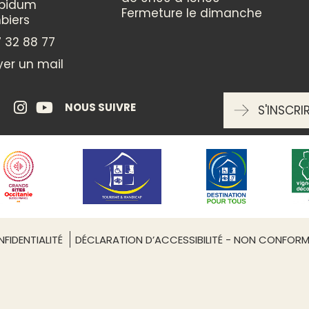
ppidum
ÉQUIPEMENTS
Fermeture le dimanche
biers
Parking
 32 88 77
Piscine
er un mail
INFORMATIONS COMPLÉMENTAIRES
NOUS SUIVRE
S'INSCRI
Capacité maximum : 8 perso
1 lit en 90
2 lits en 140
3 chambres
Leaflet
| ©
OpenStreetMap
FIDENTIALITÉ
DÉCLARATION D’ACCESSIBILITÉ - NON CONFOR