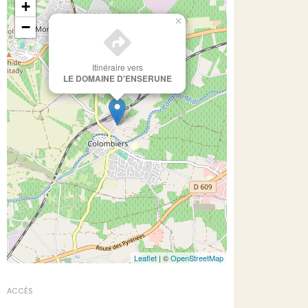
+
×
−
Itinéraire vers
LE DOMAINE D'ENSERUNE
Leaflet
| ©
OpenStreetMap
ACCÈS