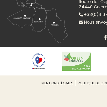
Route de l'O
34440 Colom
+33(0)4 67
Nous envoy
MENTIONS LÉGALES
POLITIQUE DE CON