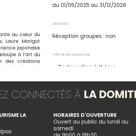
du 01/05/2025 au 31/12/2026
GROUPES
nante au cœur du
Réception groupes : non
s, Laure Marigot
rience japonaise
loupe à l’art du
TYPE DE RESTAURATION
ir des créations
Restauration à thème
ndu, à découvrir
SPÉCIALITÉS CULINAIRES
TEZ CONNECTÉS À
LA DOMIT
Cuisine asiatique
URISME LA
HORAIRES D'OUVERTURE
Ouvert au public du lundi au
samedi
lpas
de 9h00 à 18h30