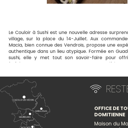
Le Couloir à Sushi est une nouvelle adresse surpre
village, sur la place du 14-Juillet. Aux commande
Macia, bien connue des Vendrois, propose une expé
authentique dans un lieu atypique. Formée en Guade
sushi, elle y met tout son savoir-faire pour offr
fraîches et savoureuses. Un voyage gustatif inatte
dans un cadre intimiste et original !
+
RES
×
−
OFFICE DE TO
Itinéraire vers
LE COULOIR À SUSHI
DOMITIENNE
Maison du Ma