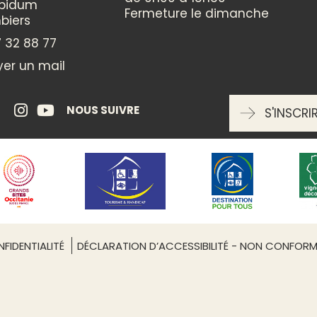
ppidum
Fermeture le dimanche
biers
 32 88 77
er un mail
NOUS SUIVRE
S'INSCRI
Leaflet
| ©
OpenStreetMap
FIDENTIALITÉ
DÉCLARATION D’ACCESSIBILITÉ - NON CONFOR