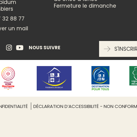
ppidum
Fermeture le dimanche
biers
LANGUES PARLÉES
 32 88 77
er un mail
GROUPES
NOUS SUIVRE
S'INSCRI
Réception groupes : non
TYPE DE RESTAURATION
Leaflet
| ©
OpenStreetMap
Bar - PMU
Brasserie
Pizzeria
FIDENTIALITÉ
DÉCLARATION D’ACCESSIBILITÉ - NON CONFOR
SPÉCIALITÉS CULINAIRES
Cuisine traditionnelle