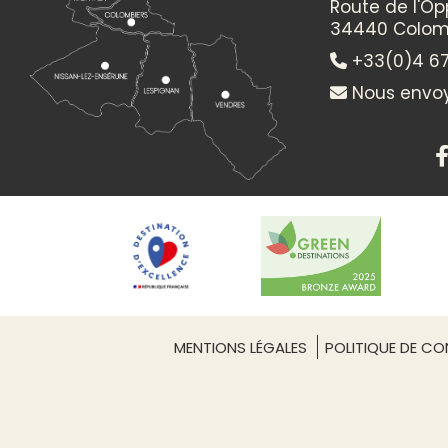
Route de l'O
34440 Colom
+33(0)4 67
Nous envoy
MENTIONS LÉGALES
POLITIQUE DE CON