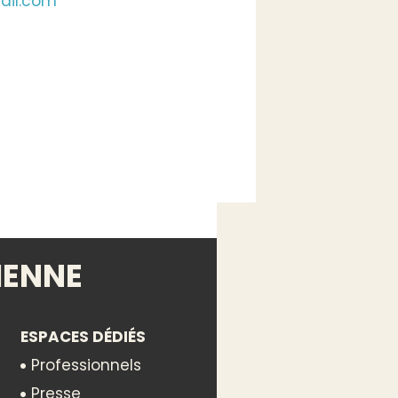
ail.com
IENNE
ESPACES DÉDIÉS
ux
Professionnels
Presse