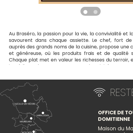
Au Braséro, la passion pour la vie, la convivialité et
savourent dans chaque assiette. Le chef, fort d
auprès des grands noms de la cuisine, propose une
et généreuse, où les produits frais et de qualité 
Chaque plat met en valeur les richesses du terroir, e
ingrédients locaux pour une authenticité sans com
convives sont reçus comme des amis et emba
expérience culinaire chaleureuse, où chaque 
invitation au partage et à la découverte des saveurs d'
RES
+
×
−
OFFICE DE TO
DOMITIENNE
Itinéraire vers
Maison du Ma
LE BRASÉRO