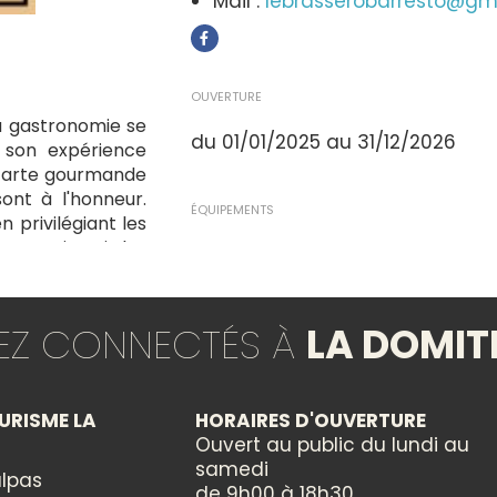
Mail :
lebrasserobarresto@gm
OUVERTURE
 la gastronomie se
du 01/01/2025 au 31/12/2026
e son expérience
 carte gourmande
sont à l'honneur.
ÉQUIPEMENTS
n privilégiant les
promis. Ici, les
Bar
rqués dans une
Terrasse
bouchée est une
WC publics
ici.
TEZ CONNECTÉS À
LA DOMIT
MODES DE PAIEMENT
Carte bleue
URISME LA
HORAIRES D'OUVERTURE
Chèques bancaires et posta
Ouvert au public du lundi au
Espèces
samedi
lpas
de 9h00 à 18h30