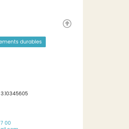
gements durables
 3.10345605
57 00