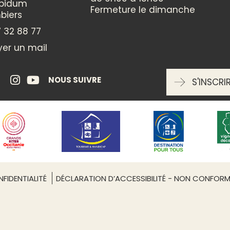
ppidum
Fermeture le dimanche
biers
 32 88 77
er un mail
NOUS SUIVRE
S'INSCRI
Leaflet
| ©
OpenStreetMap
FIDENTIALITÉ
DÉCLARATION D’ACCESSIBILITÉ - NON CONFOR