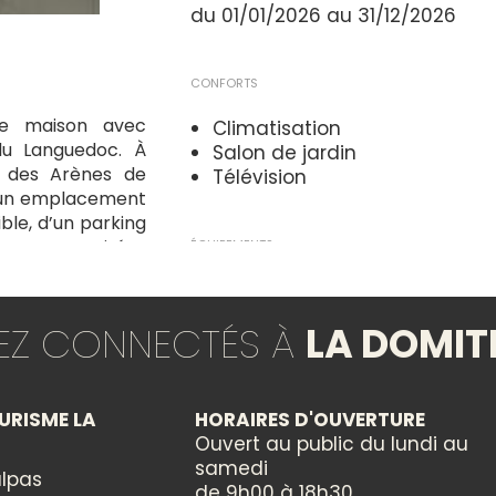
du 01/01/2026 au 31/12/2026
CONFORTS
te maison avec
Climatisation
du Languedoc. À
Salon de jardin
, des Arènes de
Télévision
re un emplacement
ible, d’un parking
 pour vos soirées
ÉQUIPEMENTS
et authenticité,
Parking
TEZ CONNECTÉS À
LA DOMIT
INFORMATIONS COMPLÉMENTAIRES
Capacité maximum : 2 perso
URISME LA
HORAIRES D'OUVERTURE
1 chambre
Ouvert au public du lundi au
samedi
lpas
de 9h00 à 18h30