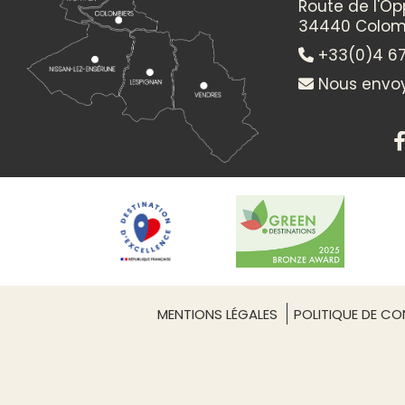
Route de l'O
34440 Colom
+33(0)4 67
Nous envoy
MENTIONS LÉGALES
POLITIQUE DE CON