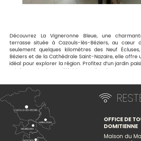
Découvrez La Vigneronne Bleue, une charman
terrasse située à Cazouls-lès-Béziers, au cœur 
seulement quelques kilomètres des Neuf Écluses
Béziers et de la Cathédrale Saint-Nazaire, elle off
idéal pour explorer la région. Profitez d’un jardin pais
privé gratuit, d’une télévision et d’un lecteur DVD
détente. Un havre de tranquillité alliant confort 
parfait pour un séjour en toute sérénité.
RES
+
×
−
OFFICE DE TO
DOMITIENNE
Itinéraire vers
LA VIGNERONNE BLEUE
Maison du Ma