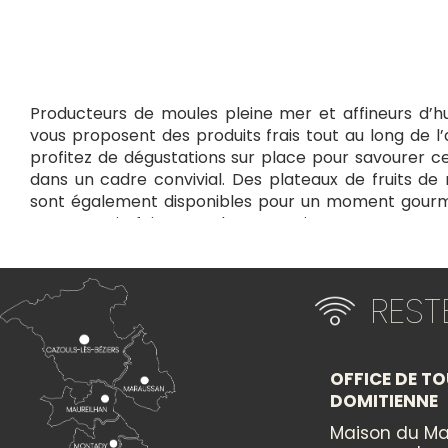
Producteurs de moules pleine mer et affineurs d’hu
vous proposent des produits frais tout au long de l’
profitez de dégustations sur place pour savourer c
dans un cadre convivial. Des plateaux de fruits d
sont également disponibles pour un moment gourm
Leur savoir-faire et leur passion vous assur
irréprochable, pour des instants de pure fraîch
incontournable pour les amoureux de fruits de m
marines.
RES
+
×
−
OFFICE DE TO
DOMITIENNE
Itinéraire vers
Maison du Ma
LA MOULE OCCITANE