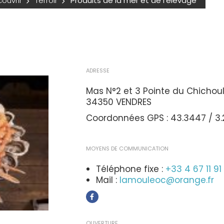
ouvrir
Terroir
Produits de la mer et de l'élevage
ADRESSE
Mas N°2 et 3 Pointe du Chichou
34350 VENDRES
Coordonnées GPS : 43.3447 / 3.
MOYENS DE COMMUNICATION
Téléphone fixe :
+33 4 67 11 91
Mail :
lamouleoc@orange.fr
OUVERTURE