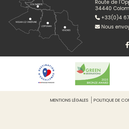
Route de l'O
34440 Colom
+33(0)4 67
Nous envoy
ACCÈS
Port fluvial
MENTIONS LÉGALES
POLITIQUE DE CON
LOCALISATION
Mer