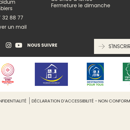
ppidum
Fermeture le dimanche
Coquillages
biers
 32 88 77
er un mail
NOUS SUIVRE
S'INSCRI
Leaflet
| ©
OpenStreetMap
FIDENTIALITÉ
DÉCLARATION D’ACCESSIBILITÉ - NON CONFOR