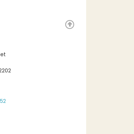
let
2202
 52