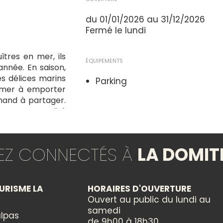
du 01/01/2026 au 31/12/2026
Fermé le lundi
îtres en mer, ils
ÉQUIPEMENTS
année. En saison,
es délices marins
Parking
e mer à emporter
and à partager.
ent une qualité
SERVICES
eur. Une adresse
Dégustation
er et de saveurs
TEZ CONNECTÉS À
LA DOMIT
GROUPES
Réception groupes : non
URISME LA
HORAIRES D'OUVERTURE
Ouvert au public du lundi au
samedi
PRODUITS
lpas
de 9h00 à 18h30