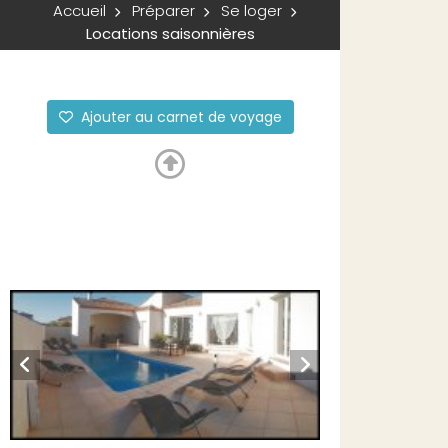
Accueil
Préparer
Se loger
Locations saisonnières
Ajouter au carnet de voyage