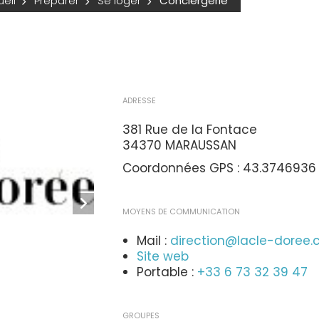
eil
Préparer
Se loger
Conciergerie
ADRESSE
381 Rue de la Fontace
34370 MARAUSSAN
Coordonnées GPS : 43.3746936 
MOYENS DE COMMUNICATION
Mail :
direction@lacle-doree
Site web
Portable :
+33 6 73 32 39 47
GROUPES