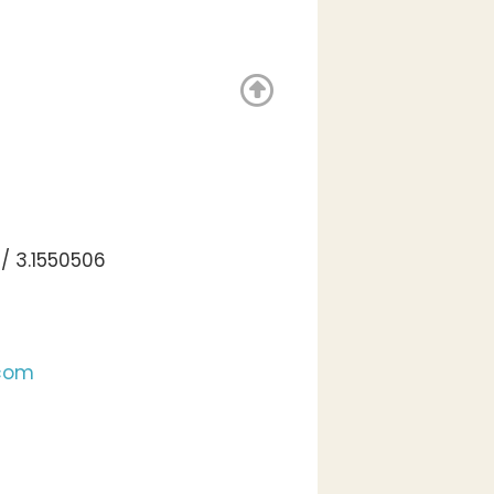
/ 3.1550506
.com