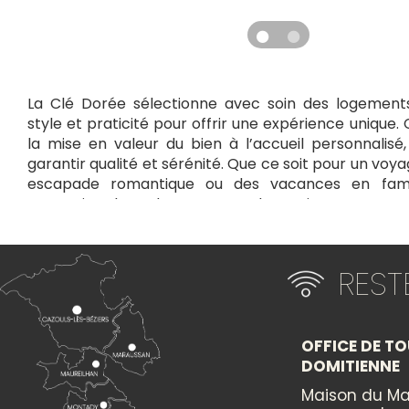
La Clé Dorée sélectionne avec soin des logements 
style et praticité pour offrir une expérience unique.
la mise en valeur du bien à l’accueil personnalisé
garantir qualité et sérénité. Que ce soit pour un voya
escapade romantique ou des vacances en famil
prestations haut de gamme et de services sur-mesur
mémorable, où confort et tranquillité se conjuguent 
+
RES
×
−
OFFICE DE TO
Itinéraire vers
LA CLÉ DORÉE
DOMITIENNE
Maison du Ma