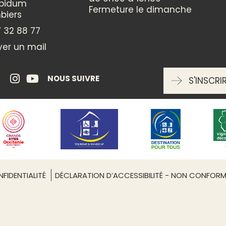
ppidum
Fermeture le dimanche
biers
 32 88 77
er un mail
NOUS SUIVRE
S'INSCRI
Leaflet
| ©
OpenStreetMap
FIDENTIALITÉ
DÉCLARATION D’ACCESSIBILITÉ - NON CONFOR