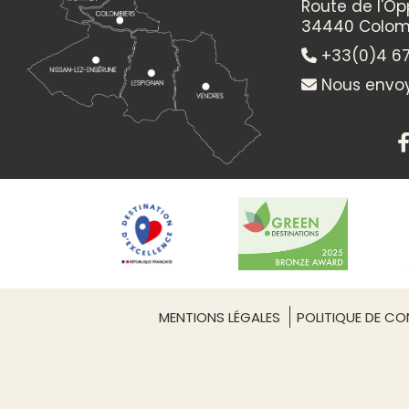
Route de l'O
34440 Colom
+33(0)4 67
Nous envoy
MENTIONS LÉGALES
POLITIQUE DE CON