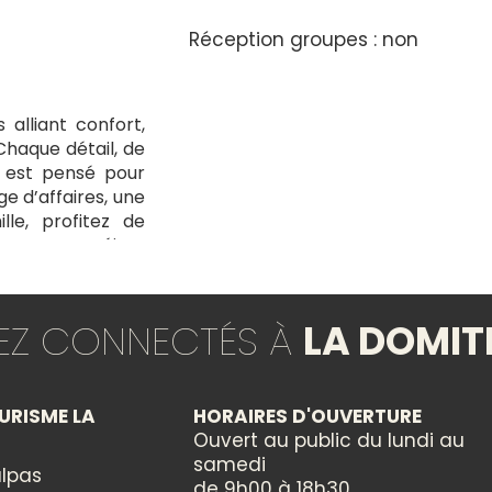
Réception groupes : non
alliant confort,
 Chaque détail, de
, est pensé pour
ge d’affaires, une
le, profitez de
e pour un séjour
parfaitement.
TEZ CONNECTÉS À
LA DOMIT
URISME LA
HORAIRES D'OUVERTURE
Ouvert au public du lundi au
samedi
lpas
de 9h00 à 18h30