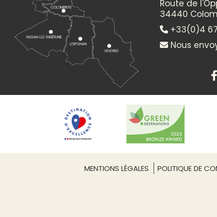
Route de l'O
34440 Colom
+33(0)4 67
Nous envoy
MENTIONS LÉGALES
POLITIQUE DE CON