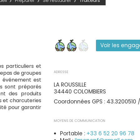
eil
Préparer
Se restaurer
Traiteurs
Voir les enga
 particuliers et
 repas de groupes
ADRESSE
ue événement est
LA ROUSSILLE
ts sont préparés
34440 COLOMBIERS
nt des produits
s et charcuteries
Coordonnées GPS : 43.3200510 /
ité pour garantir
MOYENS DE COMMUNICATION
Portable :
+33 6 52 20 96 78