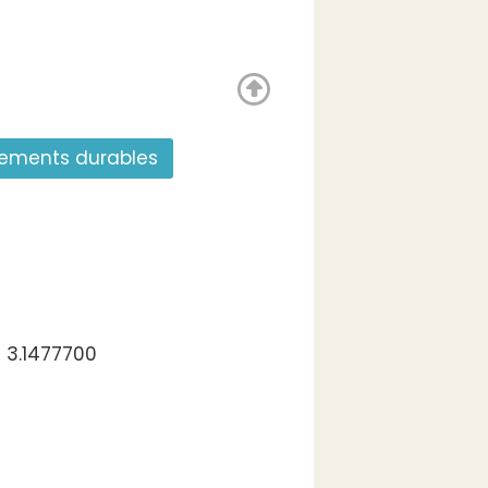
gements durables
 3.1477700