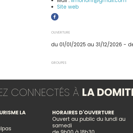
Mail :
limononf@gmail.com
Site web
OUVERTURE
du 01/01/2025 au 31/12/2026 - 
GROUPES
Réception groupes : non
TEZ CONNECTÉS À
LA DOMIT
TYPE DE RESTAURATION
Restauration à thème
URISME LA
HORAIRES D'OUVERTURE
Ouvert au public du lundi au
samedi
lpas
de 9h00 à 18h30