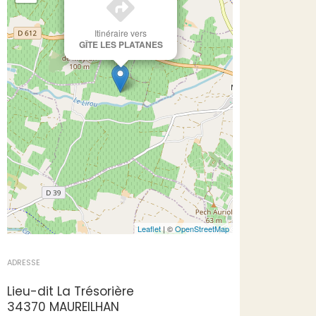
Itinéraire vers
GÎTE LES PLATANES
Leaflet
| ©
OpenStreetMap
ADRESSE
Lieu-dit La Trésorière
34370 MAUREILHAN