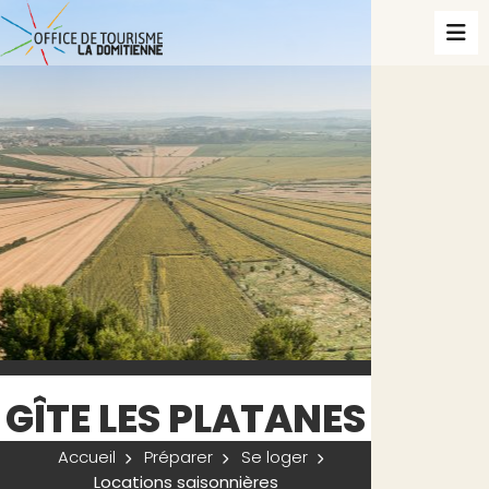
GÎTE LES PLATANES
Accueil
Préparer
Se loger
Locations saisonnières