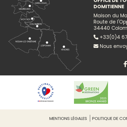
OFFICE DE TO
découvrant les associations locales !
DOMITIENNE
Maison du Ma
+
Route de l'O
−
34440 Colom
+33(0)4 67
Itinéraire vers
Nous envoy
FORUM DES ASSOCIATIONS DE COLOMBIERS
MENTIONS LÉGALES
POLITIQUE DE CON