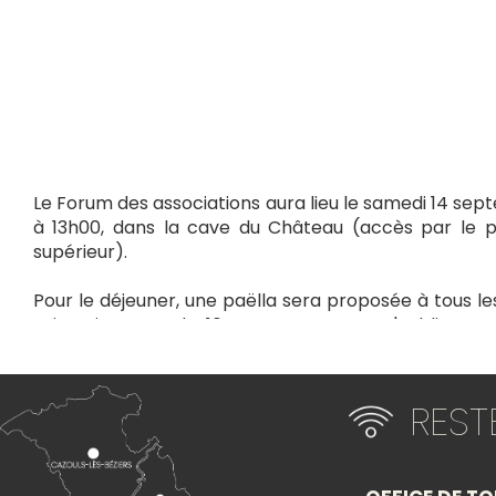
Le Forum des associations aura lieu le samedi 14 se
à 13h00, dans la cave du Château (accès par le p
supérieur).
Pour le déjeuner, une paëlla sera proposée à tous les
prix unique est de 10€ par personne. N'oubliez pa
assiettes, verres et couverts.
Les tickets pour le repas seront en vente à pa
RES
septembre 2024, à l'Office du Tourisme (Cave du Châ
L'intégralité des bénéfices de cette journée sera re
contre le cancer. Venez nombreux pour soutenir cet