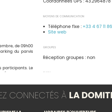
Coordonnées GPS : 43.2964878 
MOYENS DE COMMUNICATION
Téléphone fixe :
+33 4 67 11 8
Site web
ptembre, de 09h00
GROUPES
arking du parvis
Réception groupes : non
 participants. Le
s d'apporter vos
TYPES
Animation locale
rtir du mardi 3
TEZ CONNECTÉS À
LA DOMIT
teau).
THÈMES
versée à la Ligue
Art moderne/contemporain
te cause tout en