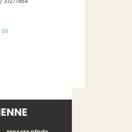
/ 3.1277854
6 00
IENNE