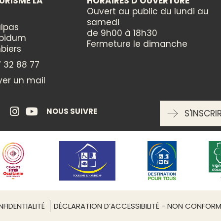
URISME LA
HORAIRES D'OUVERTURE
Chant
Ouvert au public du lundi au
Danse
samedi
Musique
lpas
de 9h00 à 18h30
Sports
ppidum
Fermeture le dimanche
×
Théâtre
biers
 32 88 77
CATÉGORIES
er un mail
Sports et loisirs
NOUS SUIVRE
S'INSCRI
ENTRÉE LIBRE
oui
RÉSERVATION OBLIGATOIRE
Non
FIDENTIALITÉ
DÉCLARATION D’ACCESSIBILITÉ - NON CONFOR
Leaflet
| ©
OpenStreetMap