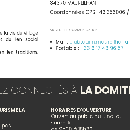
34370 MAUREILHAN
Coordonnées GPS : 43.356006 / 3
MOYENS DE COMMUNICATION
 la vie du village
t du lien social
Mail :
clubtaurin.maureilhan
Portable :
+33 6 17 43 96 57
en les traditions,
TYPES
nche 24 Mai 2026
Fête foraine
on mousse ,Nelly
Fête votive
TEZ CONNECTÉS À
LA DOMIT
THÈMES
URISME LA
HORAIRES D'OUVERTURE
Fête traditionnelle
Ouvert au public du lundi au
samedi
lpas
de 9h00 à 18h30