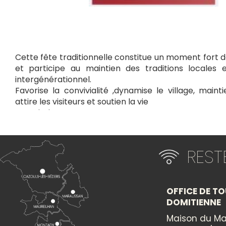
Cette fête traditionnelle constitue un moment fort de
et participe au maintien des traditions locales e
intergénérationnel.
Favorise la convivialité ,dynamise le village, mainti
attire les visiteurs et soutien la vie
associative.
Ouverture de la fête vendredi 22 Mai jusqu'au dima
vendredi .
Animations prévu country,no name ,JAY-C percussi
RES
Algaro DJ Eric .
OFFICE DE TO
DOMITIENNE
+
Maison du Ma
×