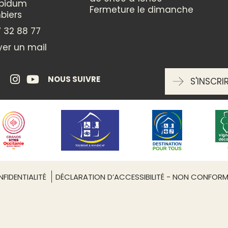
ppidum
CATÉGORIES
Fermeture le dimanche
biers
Traditions et folklore
 32 88 77
er un mail
ENTRÉE LIBRE
oui
NOUS SUIVRE
S'INSCRI
RÉSERVATION OBLIGATOIRE
Non
Leaflet
| ©
OpenStreetMap
FIDENTIALITÉ
DÉCLARATION D’ACCESSIBILITÉ - NON CONFOR