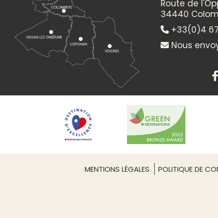
−
Route de l'O
34440 Colom
+33(0)4 67
Itinéraire vers
FETE LOCALE MAUREILHAN
Nous envoy
MENTIONS LÉGALES
POLITIQUE DE CON