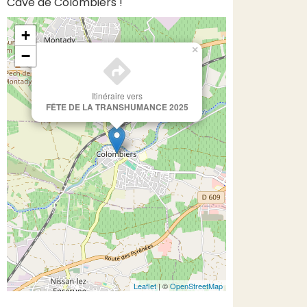
Cave de Colombiers !
+
×
−
Itinéraire vers
FÊTE DE LA TRANSHUMANCE 2025
Leaflet
| ©
OpenStreetMap