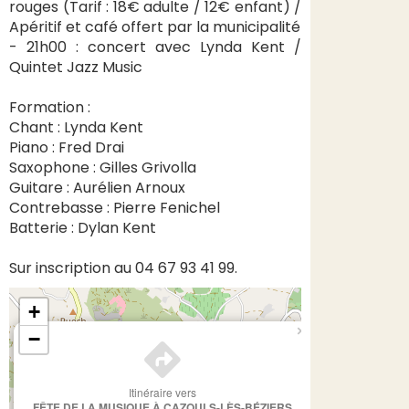
rouges (Tarif : 18€ adulte / 12€ enfant) /
Apéritif et café offert par la municipalité
- 21h00 : concert avec Lynda Kent /
Quintet Jazz Music
Formation :
Chant : Lynda Kent
Piano : Fred Drai
Saxophone : Gilles Grivolla
Guitare : Aurélien Arnoux
Contrebasse : Pierre Fenichel
Batterie : Dylan Kent
Sur inscription au 04 67 93 41 99.
+
×
−
Itinéraire vers
FÊTE DE LA MUSIQUE À CAZOULS-LÈS-BÉZIERS