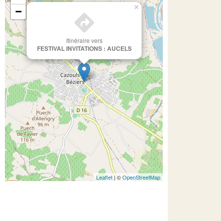
×
−
Itinéraire vers
FESTIVAL INVITATIONS : AUCELS
Leaflet
| ©
OpenStreetMap